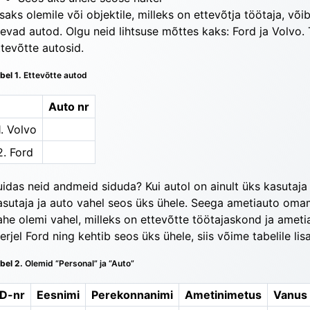
saks olemile või objektile, milleks on ettevõtja töö­ta­ja, võib
levad autod. Olgu neid lihtsuse mõttes kaks: Ford­ ja Volvo. T
ttevõtte autosid.
bel 1.
Ettevõtte autod
Auto nr
1. Volvo
2. Ford
uidas neid andmeid siduda? Kui autol on ainult üks kasutaja j
asutaja ja auto vahel seos üks ühele. Seega ametiauto omam
ahe olemi vahel, milleks on ettevõtte töötajaskond ja ameti
erjel Ford ning kehtib seos üks ühe­le, siis võime tabelile li
bel 2.
Olemid “Personal” ja “Auto”
ID-nr
Eesnimi
Perekonnanimi
Ametinimetus
Vanus