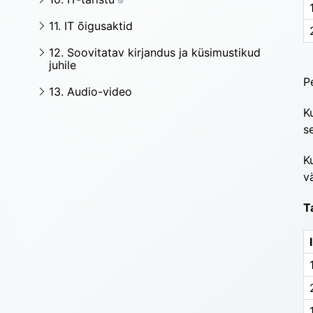
1
11. IT õigusaktid
12. Soovitatav kirjandus ja küsimustikud
juhile
P
13. Audio-video
K
s
K
v
T
1
1