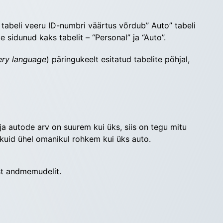
” tabeli veeru ID-numbri väärtus võrdub” Auto” tabeli 
 sidunud kaks tabelit – “Perso­nal” ja “Auto”.
uery language
) päringukeelt esi­ta­tud tabelite põhjal, 
a autode arv on suurem kui üks, siis on tegu mitu 
, kuid ühel omanikul rohkem kui üks auto.
ist andmemudelit.