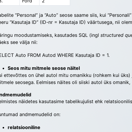
3.
Ford
2
abelite “Personal” ja “Auto” seose saame siis, kui “Personali
eeru “Kasutaja ID” (ID-nr = Kasutaja ID) väärtusega, nii oleme
äringu moodustamiseks, kasutades SQL (ingl 
struc­tu­red q
äeks see välja nii:
ELECT Auto FROM Autod WHERE Kasutaja ID = 1.
Seos mitu mitmele seose näitel
ui ettevõttes on ühel autol mitu omanikku (rohkem kui üks) j
itmele seosega. Eelmises näites oli siiski autol üks omanik
ndmemudelid
elmistes näidetes kasutasime tabelikujulist ehk relat­sioo­nil
untumad andme­mude­lid on:
relatsiooniline