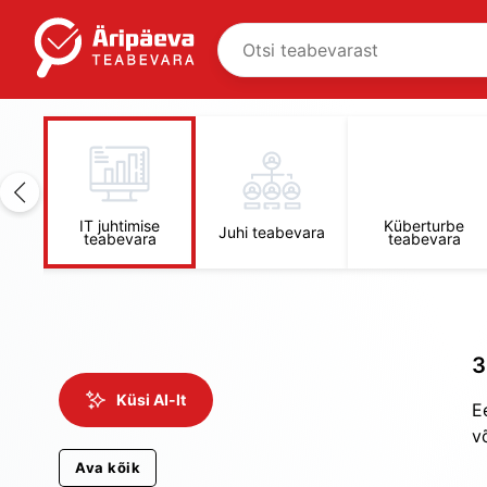
mise
IT juhtimise
Küberturbe
Juhi teabevara
a
teabevara
teabevara
3
Küsi AI-lt
E
v
Ava kõik