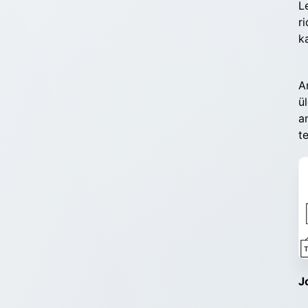
L
r
k
A
ü
a
t
J