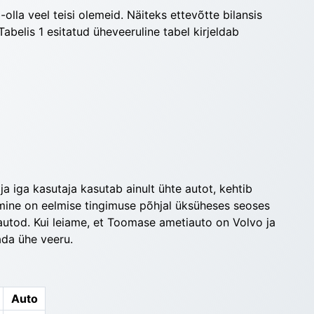
-olla veel teisi olemeid. Näiteks ettevõtte bi­lansis 
abelis 1 esitatud üheveeruline tabel kir­jeldab 
a iga kasutaja kasutab ainult ühte autot, kehtib 
ine on eelmise tingimuse põhjal üks­üheses seoses 
autod. Kui leiame, et Toomase ametiauto on Volvo ja 
sada ühe veeru.
Auto