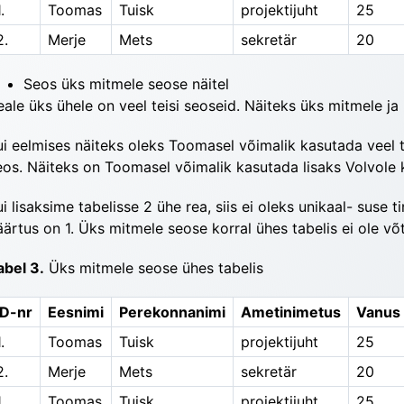
.
Toomas
Tuisk
projektijuht
25
2.
Merje
Mets
sekretär
20
Seos üks mitmele seose näitel
eale üks ühele on veel teisi seoseid. Näiteks üks mitmele ja
ui eelmises näiteks oleks Toomasel võimalik kasu­tada veel te
eos. Näiteks on Toomasel võimalik kasutada li­saks Volvole
ui lisaksime tabelisse 2 ühe rea, siis ei oleks unikaal- suse 
äärtus on 1. Üks mitmele seose korral ühes tabelis ei ole võ
abel 3.
 Üks mitmele seose ühes tabelis
ID-nr
Eesnimi
Perekonnanimi
Ametinimetus
Vanus
.
Toomas
Tuisk
projektijuht
25
2.
Merje
Mets
sekretär
20
.
Toomas
Tuisk
projektijuht
25