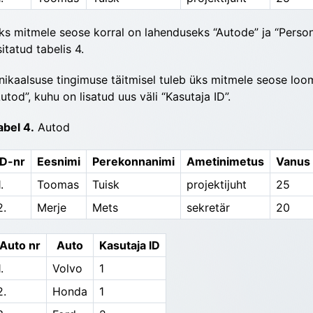
ks mitmele seose korral on lahenduseks “Autode” ja “Personal
sitatud tabelis 4.
nikaalsuse tingimuse täitmisel tuleb üks mitmele seose loo
Autod”, kuhu on lisatud uus väli “Kasutaja ID”.
abel 4.
 Autod
ID-nr
Eesnimi
Perekonnanimi
Ametinimetus
Vanus
.
Toomas
Tuisk
projektijuht
25
2.
Merje
Mets
sekretär
20
Auto nr
Auto
Kasutaja ID
.
Volvo
1
2.
Honda
1