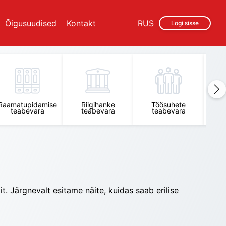
Õigusuudised
Kontakt
RUS
Logi sisse
Töö
Raamatupidamise
Riigihanke
Töösuhete
teabevara
teabevara
teabevara
t
t. Järgnevalt esitame näite, kuidas saab erilise 