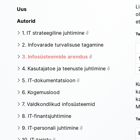
Li
Uus
o
Autorid
e
1. IT strateegiline juhtimine
Ta
2. Infovarade turvalisuse tagamine
3. Infosüsteemide arendus
4. Kasutajatoe ja teenuste juhtimine
5. IT-dokumentatsioon
K
k
6. Kogemuslood
k
7. Valdkondlikud infosüsteemid
M
8. IT-finantsjuhtimine
Ta
9. IT-personali juhtimine
10. IT-taristu