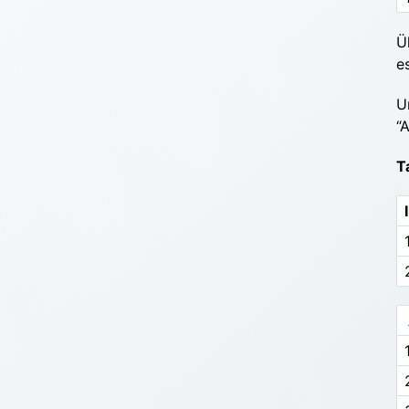
Ü
e
U
“
T
1
1