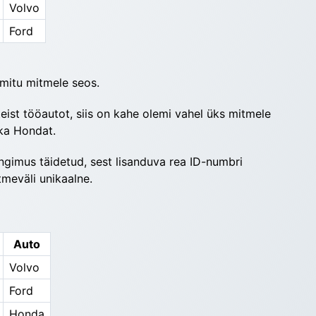
Volvo
Ford
 mitu mitmele seos.
ist tööautot, siis on kahe olemi vahel üks mit­mele 
 ka Hondat.
tingimus täidetud, sest lisanduva rea ID-numbri 
tmeväli unikaalne.
Auto
Volvo
Ford
Honda