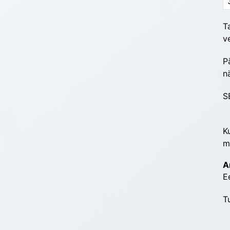
T
v
P
n
S
K
m
A
E
T