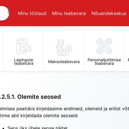
Minu töölaud
Minu teabevara
Nõuandekeskus
Lepingute
Personalijuhtimise
Maksuteabevara
teabevara
teabevara
.2.5.1. Olemite seosed
elmises peatükis kirjeldasime andmeid, olemeid ja erilist võti
õtme abil kirjeldada olemite seoseid.
Seos üks ühele seose näitel