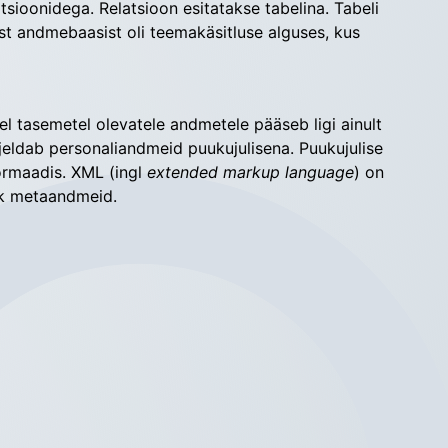
ioonidega. Relatsioon esitatakse tabe­lina. Tabe­li 
est andmebaasist oli teemakäsitluse algu­ses, kus 
el tasemetel olevatele andmetele pääseb ligi ainult 
jeldab perso­naliandmeid puukujulisena. Puukujulise 
rm­aadis. XML (ingl 
extended markup language
) on 
 ehk metaandmeid.