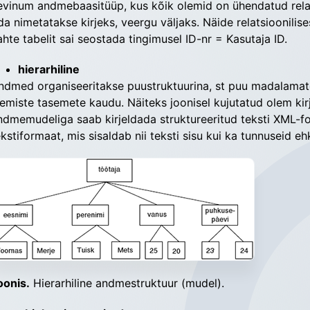
evinum andmebaasitüüp, kus kõik olemid on ühen­datud re­lat­s
ida nimetatakse kirjeks, veergu väljaks. Näide re­­latsioonilis
ahte tabelit sai seostada tingimusel ID-nr = Kasutaja ID.
hierarhiline
ndmed organiseeritakse puustruktuurina, st puu ma­da­­­­lamat
lemiste tasemete kaudu. Näiteks joonisel ku­ju­tatud olem kir
ndme­mudeliga saab kirjeldada struktureeritud teksti XML-fo
eksti­formaat, mis sisaldab nii teksti sisu kui ka tun­nu­seid
oonis.
 Hierarhiline andmestruktuur (mudel).