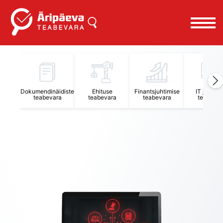
Dokumendinäidiste
Ehituse
Finantsjuhtimise
IT juhtimi
teabevara
teabevara
teabevara
teabevar