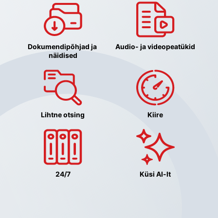
Dokumendipõhjad ja 
Audio- ja videopeatükid
näidised
Lihtne otsing
Kiire
24/7
Küsi AI-lt