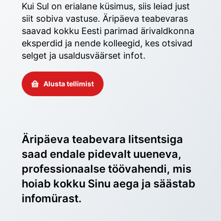
Kui Sul on erialane küsimus, siis leiad just 
siit sobiva vastuse. Äripäeva teabevaras 
saavad kokku Eesti parimad ärivaldkonna 
eksperdid ja nende kolleegid, kes otsivad 
selget ja usaldusväärset infot. 
Alusta tellimist
Äripäeva teabevara litsentsiga 
saad endale pidevalt uueneva, 
professionaalse töövahendi, mis 
hoiab kokku Sinu aega ja säästab 
infomürast.