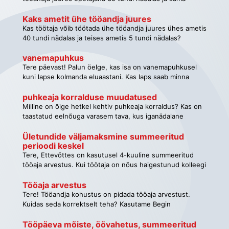
tööaja korraldust ja viia osa töötajaid (näiteks ainult üks
tööandja juures laborandina 5 tundi nädalas?
üksus) üle 12h töögraafikule. Kas see on võimalik
Kaks ametit ühe tööandja juures
ühepoolselt või siis ikka ainult poolte kokkuleppel, ja kui
Kas töötaja võib töötada ühe tööandja juures ühes ametis
töötaja nõus ei ole ja muud tööd ei ole, siis on
40 tundi nädalas ja teises ametis 5 tundi nädalas?
koondamisolukord.
vanemapuhkus
Tere päevast! Palun öelge, kas isa on vanemapuhkusel
kuni lapse kolmanda eluaastani. Kas laps saab minna
lasteaeda ühe aasta ja kuue kuu vanuselt, kui isa on
ikkagi vanemapuhkusel kuni lapse kolmeaastaseks
puhkeaja korralduse muudatused
saamiseni?
Milline on õige hetkel kehtiv puhkeaja korraldus? Kas on
taastatud eelnõuga varasem tava, kus iganädalane
puhkeaeg sisaldab igapäevast puhkeaega: tavapärase
tööaja arvestuse korral esmaspäevast reedeni tuleb
Ületundide väljamaksmine summeeritud 
perioodi keskel
töötajale tagada 48 tundi järjestikkust puhkeaega ning
summeeritud tööaja arvestuse korral 36 tundi.
Tere, Ettevõttes on kasutusel 4-kuuline summeeritud
tööaja arvestus. Kui töötaja on nõus haigestunud kolleegi
asendama ja teeb lisapäeva, siis oleme sama kuu
töötasuga maksnud talle välja need nn. asendustunnid
Tööaja arvestus
1,5 kordelt. Ehk, näiteks kui töötaja tegi 12-tunnise
Tere! Tööandja kohustus on pidada tööaja arvestust.
lisavahetuse, siis perioodi keskel makstakse talle kuupalk
Kuidas seda korrektselt teha? Kasutame Begin
+ 12 tundi 1,5-kordselt. Neid väljamakstud 12-tundi enam
programmi. Kas on piisav, kui salvestame igakuiselt Begini
summeeritud tundide arvestuses ei arvestata. Kas nii
tööaja raporti, milles on kirjas normtunnid, tehtud tunnid
Tööpäeva mõiste, öövahetus, summeeritud 