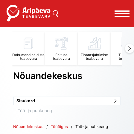
Uus küsimus
Peakategooria
Dokumendinäidiste
Ehituse
Finantsjuhtimise
IT juhtimi
teabevara
teabevara
teabevara
teabevar
Tööõigus
Nõuandekeskus
Alamkategooria
Töö- ja puhkeaeg
Sisukord
Pealkiri
Töö- ja puhkeaeg
Nõuandekeskus
Tööõigus
Töö- ja puhkeaeg