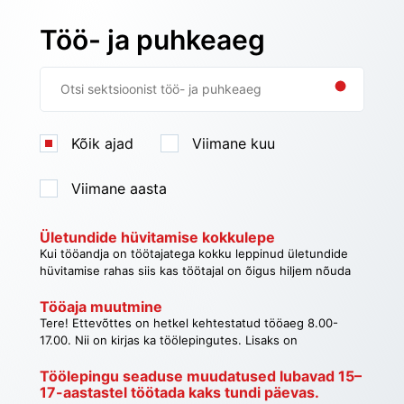
Küsimus
Töö- ja puhkeaeg
Kõik ajad
Viimane kuu
Viimane aasta
Ületundide hüvitamise kokkulepe
Kui tööandja on töötajatega kokku leppinud ületundide
hüvitamise rahas siis kas töötajal on õigus hiljem nõuda
Tagasi
ületundide hüvitamise vabas ajas, kuna ta on teinud tööd
enda puhkeaja arvelt mingi pikema perioodi vältel.
Tööaja muutmine
Tere! Ettevõttes on hetkel kehtestatud tööaeg 8.00-
17.00. Nii on kirjas ka töölepingutes. Lisaks on
töölepingus viidatud töökorralduse reeglitele.
Töökorralduse reeglites on kirjas, et töötajale on ette
Töölepingu seaduse muudatused lubavad 15–
17-aastastel töötada kaks tundi päevas.
nähtud 60-minutiline lõunapaus einestamiseks, mida ei