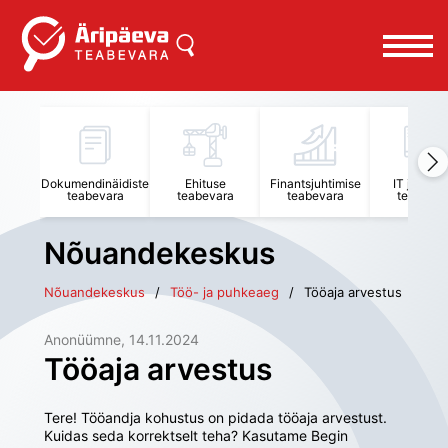
Dokumendinäidiste
Ehituse
Finantsjuhtimise
IT juhtimi
teabevara
teabevara
teabevara
teabevar
Nõuandekeskus
Nõuandekeskus
Töö- ja puhkeaeg
Tööaja arvestus
Anonüümne
, 
14.11.2024
Tööaja arvestus
Tere! Tööandja kohustus on pidada tööaja arvestust. 
Kuidas seda korrektselt teha? Kasutame Begin 