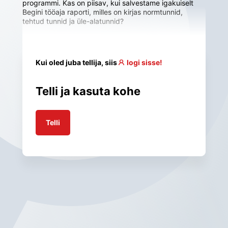
programmi. Kas on piisav, kui salvestame igakuiselt 
Begini tööaja raporti, milles on kirjas normtunnid, 
tehtud tunnid ja üle-alatunnid?
Kui oled juba tellija, siis
logi sisse!
Telli ja kasuta kohe
Telli