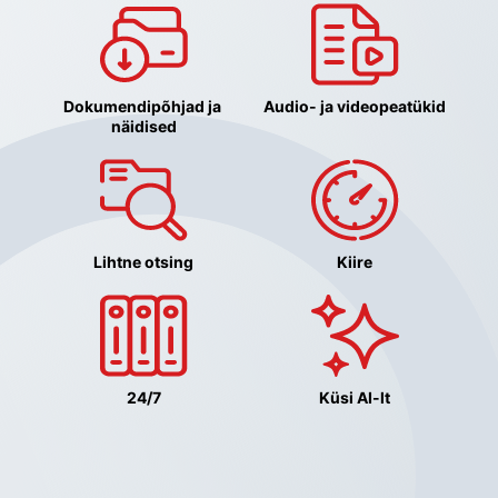
Dokumendipõhjad ja 
Audio- ja videopeatükid
näidised
Lihtne otsing
Kiire
24/7
Küsi AI-lt