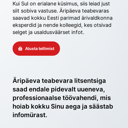
Kui Sul on erialane küsimus, siis leiad just 
siit sobiva vastuse. Äripäeva teabevaras 
saavad kokku Eesti parimad ärivaldkonna 
eksperdid ja nende kolleegid, kes otsivad 
selget ja usaldusväärset infot. 
Alusta tellimist
Äripäeva teabevara litsentsiga 
saad endale pidevalt uueneva, 
professionaalse töövahendi, mis 
hoiab kokku Sinu aega ja säästab 
infomürast.