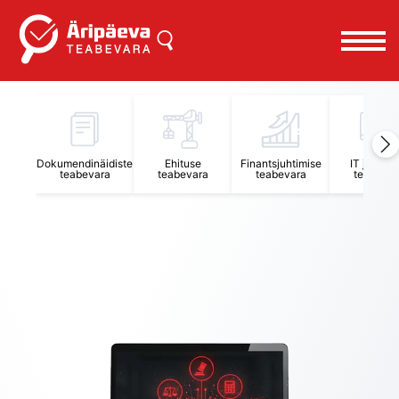
Äripäeva Teabevara ja Nõuandekeskus
Dokumendinäidiste
Ehituse
Finantsjuhtimise
IT juhtimi
teabevara
teabevara
teabevara
teabevar