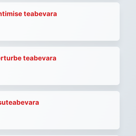
uhtimise teabevara
rturbe teabevara
uteabevara