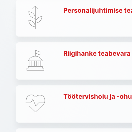
Personalijuhtimise t
Riigihanke teabevara
Töötervishoiu ja -oh