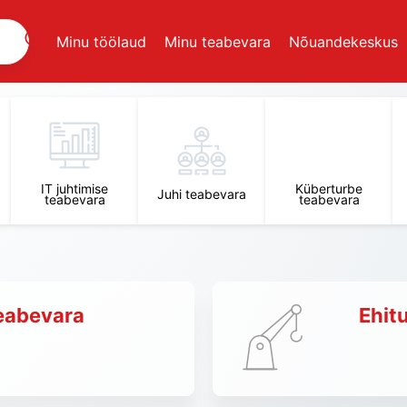
Minu töölaud
Minu teabevara
Nõuandekeskus
IT juhtimise
Küberturbe
Juhi teabevara
teabevara
teabevara
eabevara
Ehit