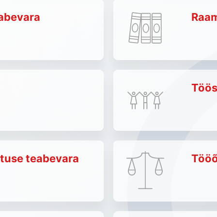
eabevara
Raam
Töös
utuse teabevara
Tööõ