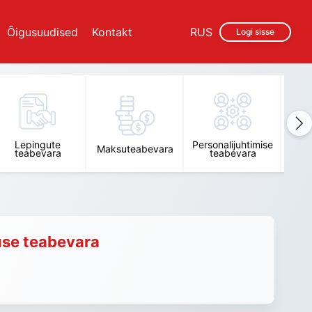
Õigusuudised
Kontakt
RUS
Logi sisse
Lepingute
Personalijuhtimise
Raam
Maksuteabevara
teabevara
teabevara
t
use teabevara