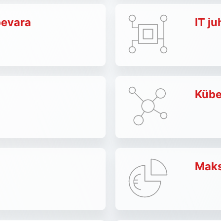
bevara
IT j
Kübe
Maks