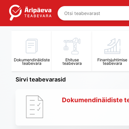
Dokumendinäidiste
Ehituse
Finantsjuhtimise
teabevara
teabevara
teabevara
Sirvi teabevarasid
Dokumendinäidiste t