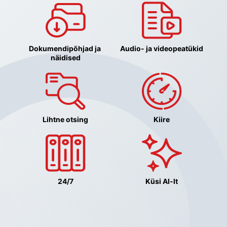
Dokumendipõhjad ja 
Audio- ja videopeatükid
näidised
Lihtne otsing
Kiire
24/7
Küsi AI-lt