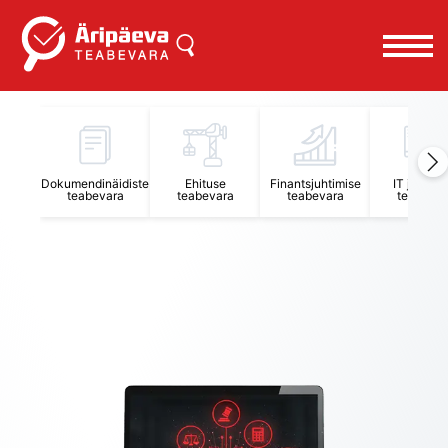
Äripäeva Teabevara ja Nõuandekeskus
Dokumendinäidiste
Ehituse
Finantsjuhtimise
IT juhtimi
teabevara
teabevara
teabevara
teabevar