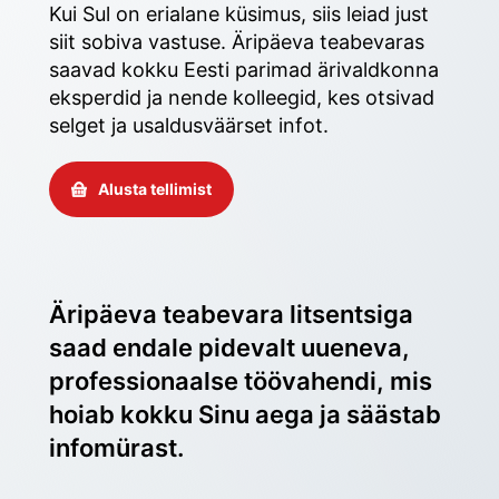
Kui Sul on erialane küsimus, siis leiad just 
siit sobiva vastuse. Äripäeva teabevaras 
saavad kokku Eesti parimad ärivaldkonna 
eksperdid ja nende kolleegid, kes otsivad 
selget ja usaldusväärset infot. 
Alusta tellimist
Äripäeva teabevara litsentsiga 
saad endale pidevalt uueneva, 
professionaalse töövahendi, mis 
hoiab kokku Sinu aega ja säästab 
infomürast.