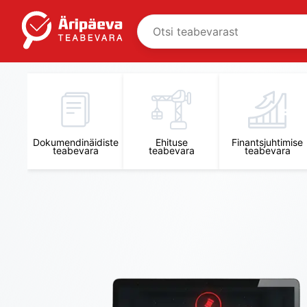
Äripäeva Teabevara ja Nõuandekeskus
Dokumendinäidiste
Ehituse
Finantsjuhtimise
teabevara
teabevara
teabevara