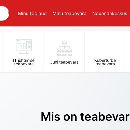
Minu töölaud
Minu teabevara
Nõuandekeskus
IT juhtimise
Küberturbe
Juhi teabevara
teabevara
teabevara
Mis on teabeva