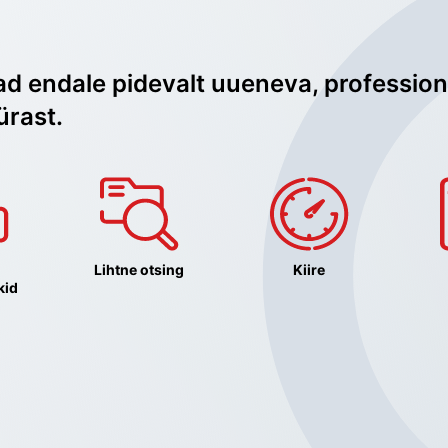
ad endale pidevalt uueneva, profession
ürast.
Lihtne otsing
Kiire
kid