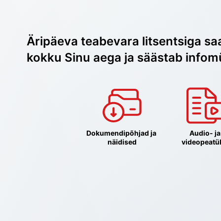
Äripäeva teabevara litsentsiga sa
kokku Sinu aega ja säästab infom
Dokumendipõhjad ja 
Audio- ja 
näidised
videopeatü