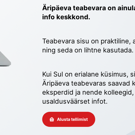
Äripäeva teabevara on ainula
info keskkond.
Teabevara sisu on praktiline, 
ning seda on lihtne kasutada.
Kui Sul on erialane küsimus, sii
Äripäeva teabevaras saavad k
eksperdid ja nende kolleegid, 
usaldusväärset infot. 
Alusta tellimist