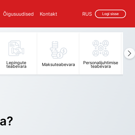
Õigusuudised
Kontakt
RUS
Logi sisse
Lepingute
Personalijuhtimise
Raam
Maksuteabevara
teabevara
teabevara
t
ra?