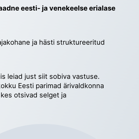
adne eesti- ja venekeelse erialase 
ajakohane ja hästi struktureeritud 
 
s leiad just siit sobiva vastuse. 
okku Eesti parimad ärivaldkonna 
kes otsivad selget ja 