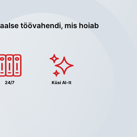
aalse töövahendi, mis hoiab 
24/7
Küsi AI-lt