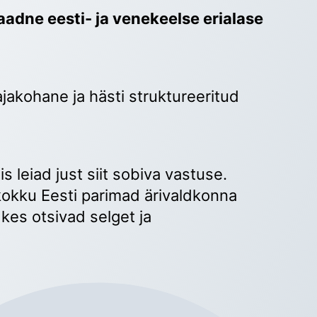
adne eesti- ja venekeelse erialase 
ajakohane ja hästi struktureeritud 
 
s leiad just siit sobiva vastuse. 
okku Eesti parimad ärivaldkonna 
kes otsivad selget ja 