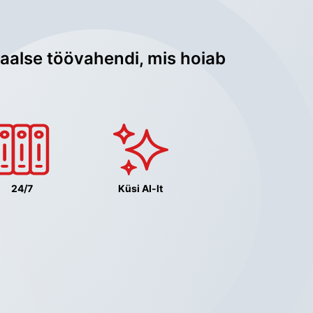
aalse töövahendi, mis hoiab 
24/7
Küsi AI-lt