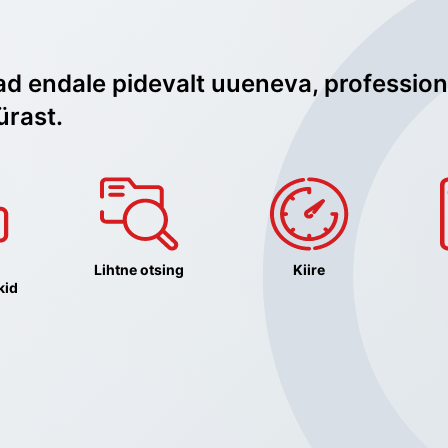
ad endale pidevalt uueneva, profession
ürast.
Lihtne otsing
Kiire
kid