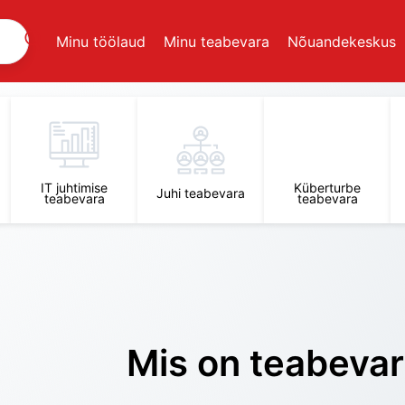
Minu töölaud
Minu teabevara
Nõuandekeskus
IT juhtimise
Küberturbe
Juhi teabevara
teabevara
teabevara
Mis on teabeva