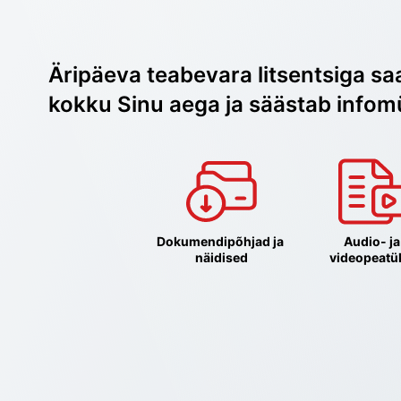
Äripäeva teabevara litsentsiga sa
kokku Sinu aega ja säästab infom
Dokumendipõhjad ja 
Audio- ja 
näidised
videopeatü