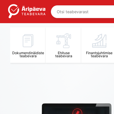
Äripäeva Teabevara ja Nõuandekeskus
Dokumendinäidiste
Ehituse
Finantsjuhtimise
teabevara
teabevara
teabevara