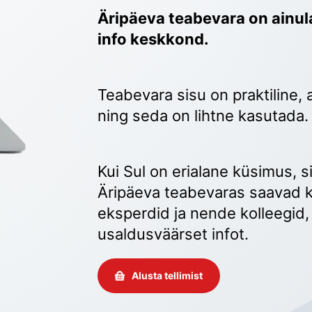
Äripäeva teabevara on ainula
info keskkond.
Teabevara sisu on praktiline, 
ning seda on lihtne kasutada.
Kui Sul on erialane küsimus, sii
Äripäeva teabevaras saavad k
eksperdid ja nende kolleegid, 
usaldusväärset infot. 
Alusta tellimist