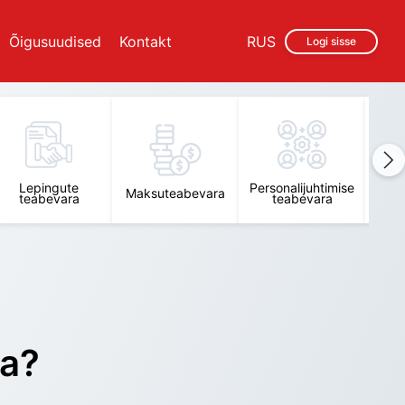
Õigusuudised
Kontakt
RUS
Logi sisse
Lepingute
Personalijuhtimise
Raam
Maksuteabevara
teabevara
teabevara
t
ra?