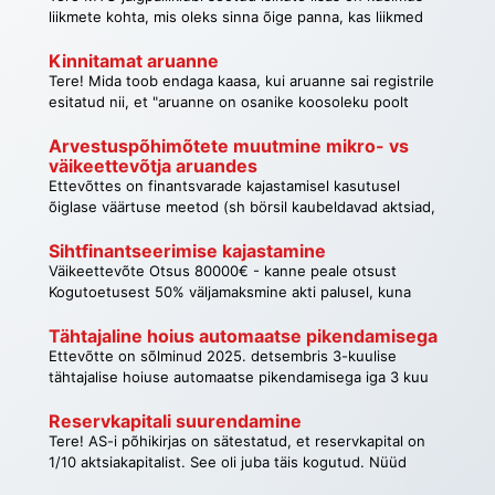
turuhinna kõikumisega ja seda ei arvestata). Tänan
liikmete kohta, mis oleks sinna õige panna, kas liikmed
kes äriregistris juhatuse liikmed või siis need jalgpallurid,
kes seal mängivad ja tasuvad liikmemaksu. Tänan!
Kinnitamat aruanne
Tere! Mida toob endaga kaasa, kui aruanne sai registrile
esitatud nii, et "aruanne on osanike koosoleku poolt
kinnitamata"?
Arvestuspõhimõtete muutmine mikro- vs 
väikeettevõtja aruandes
Ettevõttes on finantsvarade kajastamisel kasutusel
õiglase väärtuse meetod (sh börsil kaubeldavad aktsiad,
investeerimiskuld, kinnisvarainvesteeringud). Ettevõtte
esitas varasemalt väikeettevõtte aruande ja siis oli kõik
Sihtfinantseerimise kajastamine
korras. Kui nüüd tahta esitada mikroettevõtte aruanne
Väikeettevõte Otsus 80000€ - kanne peale otsust
(EV tingimused vastavad mikroettevõtjale), siis kas ja
Kogutoetusest 50% väljamaksmine akti palusel, kuna
kuidas peab muutma õiglases väärtuses kajastatavaid
põhivara on kasutamiseks valmis ja kasutusse võetud
varasid?
Variant B – netomeetod Vara võetud arvele
Tähtajaline hoius automaatse pikendamisega
netosoetusmaksumuses (soetusmaksumus miinus
Ettevõtte on sõlminud 2025. detsembris 3-kuulise
saadud toetus). nt,100 000-40000=60000, tingimused 2-
tähtajalise hoiuse automaatse pikendamisega iga 3 kuu
3a. peale toetuse makset võetakse vara kasutusse (vara
tagant. Juhtkond ei planeeri aastal 2026 lepingut
on kasutusse võetud) Tasuta saadud vara
peatada. Kas tähtajalist hoiust tuleb aastaaruandes
Reservkapitali suurendamine
soetusmaksumus on null. (10.4.1. Mittetulundusühingute
kajastada pikaajalise nõudena, avalikustades lisainfot lisas
Tere! AS-i põhikirjas on sätestatud, et reservkapital on
ja sihtasutuste raamatupidamine) Kuidas kajastada
"Nõuded ja ettemaksed"?
1/10 aktsiakapitalist. See oli juba täis kogutud. Nüüd
bilansis (kanne?) ja majandusaasta aruandes ? Kuhu lisan
oktoobris 2025 suurendati ettevõtte aktsiakapitali. Kas