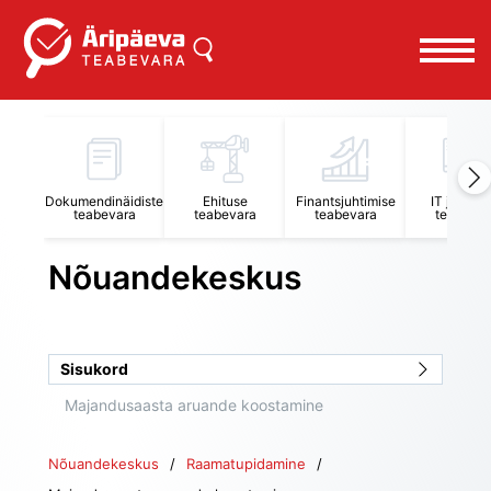
Uus küsimus
Peakategooria
Dokumendinäidiste
Ehituse
Finantsjuhtimise
IT juhtimi
teabevara
teabevara
teabevara
teabevar
Raamatupidamine
Nõuandekeskus
Alamkategooria
Majandusaasta aruande koostamine
Sisukord
Majandusaasta aruande koostamine
Pealkiri
Nõuandekeskus
Raamatupidamine