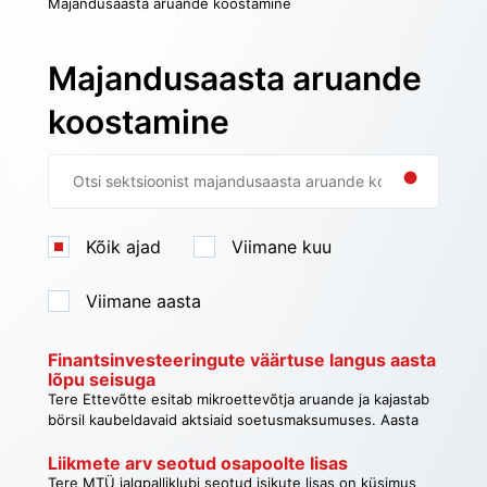
Majandusaasta aruande koostamine
Küsimus
Majandusaasta aruande
koostamine
Kõik ajad
Viimane kuu
Viimane aasta
Tagasi
Finantsinvesteeringute väärtuse langus aasta 
lõpu seisuga
Tere Ettevõtte esitab mikroettevõtja aruande ja kajastab
börsil kaubeldavaid aktsiaid soetusmaksumuses. Aasta
lõpu seisuga olid aktsiad arvel soetushinnas 14 000, aga
turuväärtus oli 31.12 seisuga 12 000 eur. Kas aruandes on
Liikmete arv seotud osapoolte lisas
vajalik siiski aktsiad alla hinnata? (või on tegemist ajutise
Tere MTÜ jalgpalliklubi seotud isikute lisas on küsimus