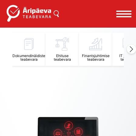
Äripäeva Teabevara ja Nõuandekeskus
Dokumendinäidiste
Ehituse
Finantsjuhtimise
IT juhtimi
teabevara
teabevara
teabevara
teabevar