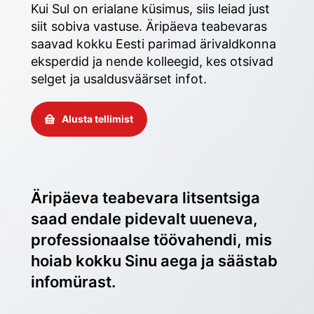
Kui Sul on erialane küsimus, siis leiad just 
siit sobiva vastuse. Äripäeva teabevaras 
saavad kokku Eesti parimad ärivaldkonna 
eksperdid ja nende kolleegid, kes otsivad 
selget ja usaldusväärset infot. 
Alusta tellimist
Äripäeva teabevara litsentsiga 
saad endale pidevalt uueneva, 
professionaalse töövahendi, mis 
hoiab kokku Sinu aega ja säästab 
infomürast.