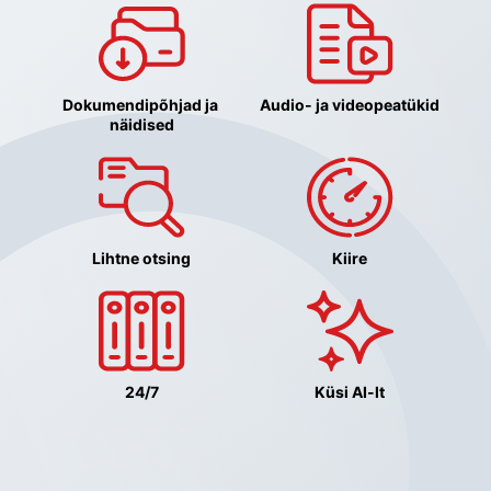
Dokumendipõhjad ja 
Audio- ja videopeatükid
näidised
Lihtne otsing
Kiire
24/7
Küsi AI-lt