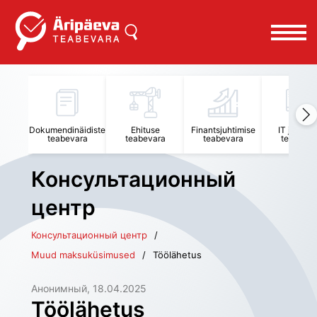
Dokumendinäidiste
Ehituse
Finantsjuhtimise
IT juhtimi
teabevara
teabevara
teabevara
teabevar
Консультационный
центр
Консультационный центр
Muud maksuküsimused
Töölähetus
Анонимный
, 
18.04.2025
Töölähetus