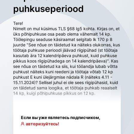
puhkuseperiood
Tere!

Nimelt on mul küsimus TLS §68 lg5 kohta. Kirjas on, et 
üks põhipuhkuse osa peab olema vähemalt 14 kp. 
Töölepingu seaduse käsiraamat selgitab lk 170 p 8 
juurde "See nõue on täidetud ka näiteks olukorras, kus 
töötaja puhkuse perioodi jäävad riigipühad (st töötaja 
kasutab ära 12 kalendripäeva puhkust, kuid puhkuse 
pikkus koos riigipühadega on 14 kalendripäeva)". Kas 
see nõua on täidetud ka siis, kui tööandja lubab võtta 
puhkust näiteks kuni reedeni ja töötaja võtab 12 kp 
puhkust E kuni ülejärgmise nädala R (näiteks 4.11 - 
15.11.2024)? Sellisel juhul ei ole sees riigipühasid, kuid 
on täidetud sama loogika, et töötaja puhkab reaalselt 
14 kp, kuigi põhipuhkuse pikkus on 12 kp.
Если вы уже являетесь подписчиком,
авторизуйтесь!