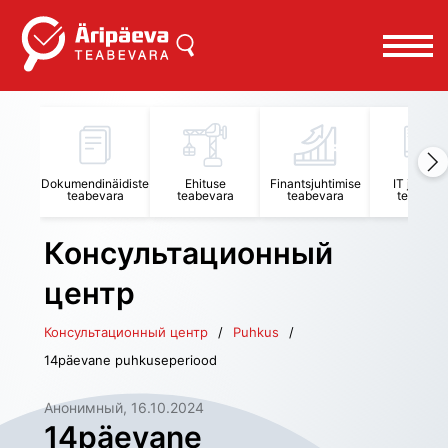
Dokumendinäidiste
Ehituse
Finantsjuhtimise
IT juhtimi
teabevara
teabevara
teabevara
teabevar
Консультационный
центр
Консультационный центр
Puhkus
14päevane puhkuseperiood
Анонимный
, 
16.10.2024
14päevane