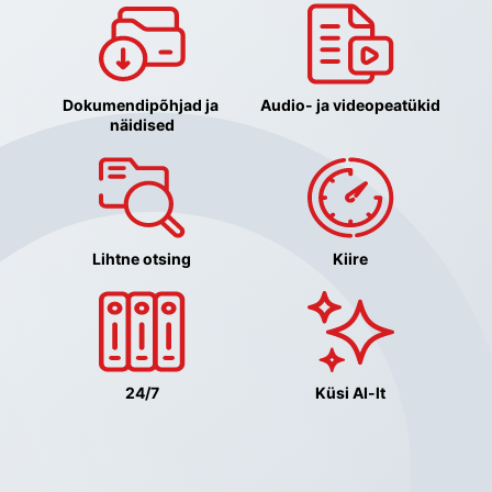
Dokumendipõhjad ja 
Audio- ja videopeatükid
näidised
Lihtne otsing
Kiire
24/7
Küsi AI-lt