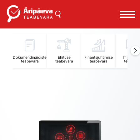
Äripäeva Teabevara ja Nõuandekeskus
Dokumendinäidiste
Ehituse
Finantsjuhtimise
IT juhtimi
teabevara
teabevara
teabevara
teabevar