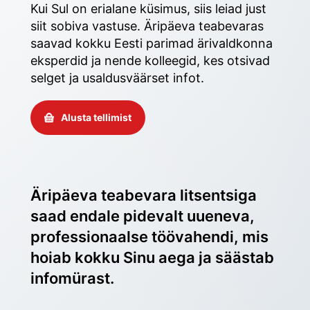
Kui Sul on erialane küsimus, siis leiad just 
siit sobiva vastuse. Äripäeva teabevaras 
saavad kokku Eesti parimad ärivaldkonna 
eksperdid ja nende kolleegid, kes otsivad 
selget ja usaldusväärset infot. 
Alusta tellimist
Äripäeva teabevara litsentsiga 
saad endale pidevalt uueneva, 
professionaalse töövahendi, mis 
hoiab kokku Sinu aega ja säästab 
infomürast.