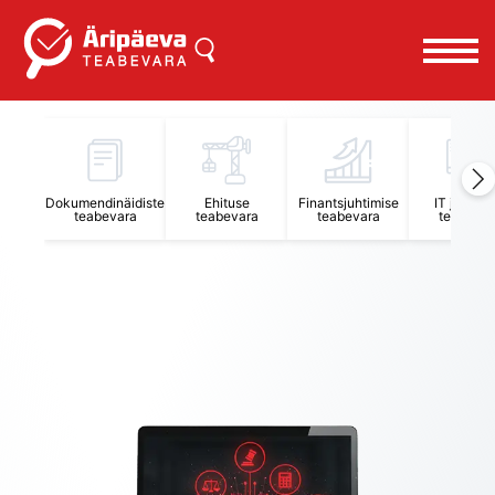
Äripäeva Teabevara ja Nõuandekeskus
Dokumendinäidiste
Ehituse
Finantsjuhtimise
IT juhtimi
teabevara
teabevara
teabevara
teabevar