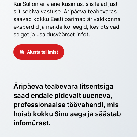
Kui Sul on erialane küsimus, siis leiad just 
siit sobiva vastuse. Äripäeva teabevaras 
saavad kokku Eesti parimad ärivaldkonna 
eksperdid ja nende kolleegid, kes otsivad 
selget ja usaldusväärset infot. 
Alusta tellimist
Äripäeva teabevara litsentsiga 
saad endale pidevalt uueneva, 
professionaalse töövahendi, mis 
hoiab kokku Sinu aega ja säästab 
infomürast.