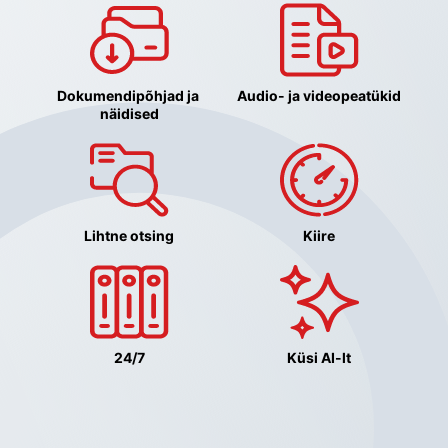
Dokumendipõhjad ja 
Audio- ja videopeatükid
näidised
Lihtne otsing
Kiire
24/7
Küsi AI-lt