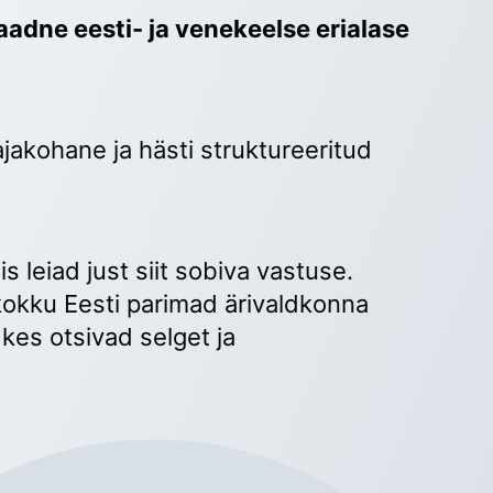
adne eesti- ja venekeelse erialase 
ajakohane ja hästi struktureeritud 
 
s leiad just siit sobiva vastuse. 
okku Eesti parimad ärivaldkonna 
kes otsivad selget ja 