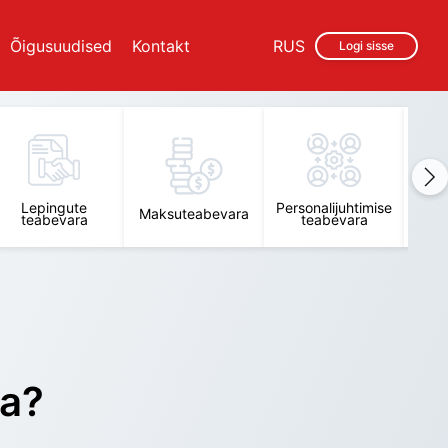
Õigusuudised
Kontakt
RUS
Logi sisse
Lepingute
Personalijuhtimise
Raam
Maksuteabevara
teabevara
teabevara
t
ra?