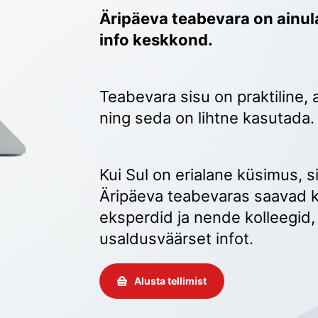
Äripäeva teabevara on ainula
info keskkond.
Teabevara sisu on praktiline, 
ning seda on lihtne kasutada.
Kui Sul on erialane küsimus, sii
Äripäeva teabevaras saavad k
eksperdid ja nende kolleegid, 
usaldusväärset infot. 
Alusta tellimist