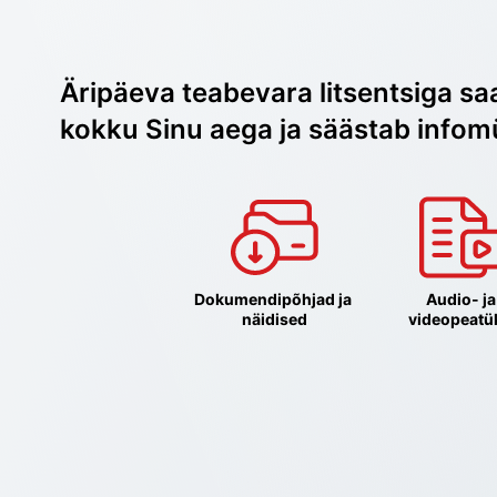
Äripäeva teabevara litsentsiga sa
kokku Sinu aega ja säästab infom
Dokumendipõhjad ja 
Audio- ja 
näidised
videopeatü