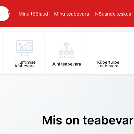
Minu töölaud
Minu teabevara
Nõuandekeskus
IT juhtimise
Küberturbe
Juhi teabevara
teabevara
teabevara
Mis on teabeva