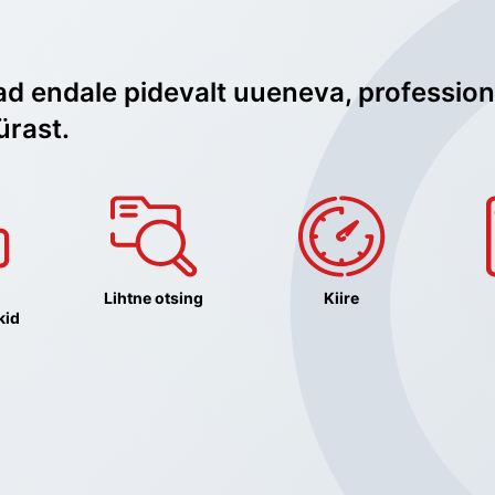
ad endale pidevalt uueneva, profession
ürast.
Lihtne otsing
Kiire
kid