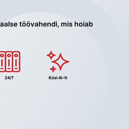
aalse töövahendi, mis hoiab 
24/7
Küsi AI-lt