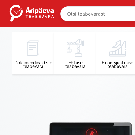
Äripäeva Teabevara ja Nõuandekeskus
Dokumendinäidiste
Ehituse
Finantsjuhtimise
teabevara
teabevara
teabevara