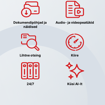
Dokumendipõhjad ja 
Audio- ja videopeatükid
näidised
Lihtne otsing
Kiire
24/7
Küsi AI-lt