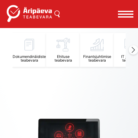
Äripäeva Teabevara ja Nõuandekeskus
Dokumendinäidiste
Ehituse
Finantsjuhtimise
IT juhtimi
teabevara
teabevara
teabevara
teabevar