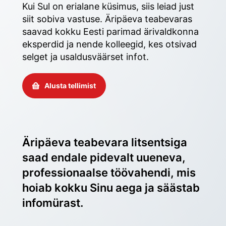
Kui Sul on erialane küsimus, siis leiad just 
siit sobiva vastuse. Äripäeva teabevaras 
saavad kokku Eesti parimad ärivaldkonna 
eksperdid ja nende kolleegid, kes otsivad 
selget ja usaldusväärset infot. 
Alusta tellimist
Äripäeva teabevara litsentsiga 
saad endale pidevalt uueneva, 
professionaalse töövahendi, mis 
hoiab kokku Sinu aega ja säästab 
infomürast.