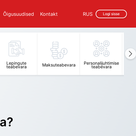
Õigusuudised
Kontakt
RUS
Logi sisse
Lepingute
Personalijuhtimise
Raam
Maksuteabevara
teabevara
teabevara
t
ra?