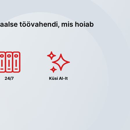
aalse töövahendi, mis hoiab 
24/7
Küsi AI-lt