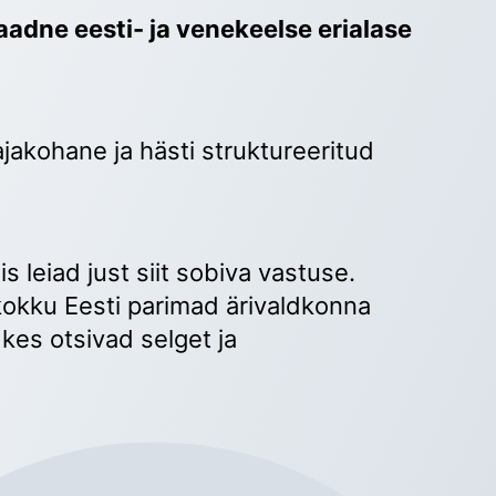
adne eesti- ja venekeelse erialase 
ajakohane ja hästi struktureeritud 
 
s leiad just siit sobiva vastuse. 
okku Eesti parimad ärivaldkonna 
kes otsivad selget ja 