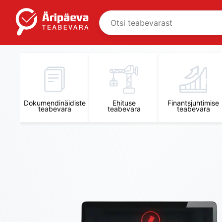
Äripäeva Teabevara ja Nõuandekeskus
Dokumendinäidiste
Ehituse
Finantsjuhtimise
teabevara
teabevara
teabevara