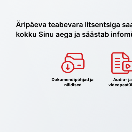
Äripäeva teabevara litsentsiga sa
kokku Sinu aega ja säästab infom
Dokumendipõhjad ja 
Audio- ja 
näidised
videopeatü