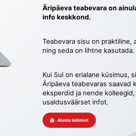
Äripäeva teabevara on ainula
info keskkond.
Teabevara sisu on praktiline, 
ning seda on lihtne kasutada.
Kui Sul on erialane küsimus, sii
Äripäeva teabevaras saavad k
eksperdid ja nende kolleegid, 
usaldusväärset infot. 
Alusta tellimist