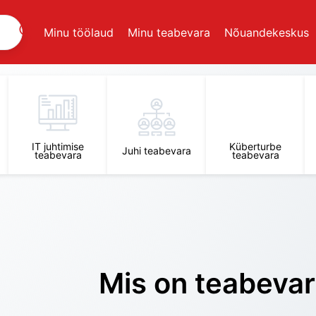
Minu töölaud
Minu teabevara
Nõuandekeskus
IT juhtimise
Küberturbe
Juhi teabevara
teabevara
teabevara
Mis on teabeva