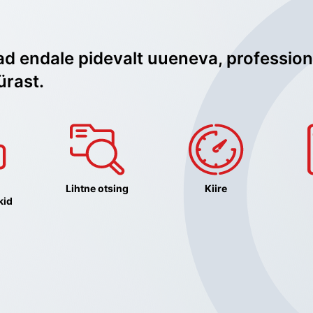
ad endale pidevalt uueneva, profession
ürast.
Lihtne otsing
Kiire
kid