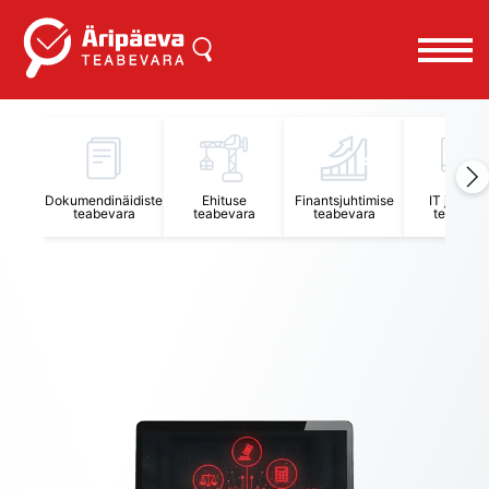
Äripäeva Teabevara ja Nõuandekeskus
Dokumendinäidiste
Ehituse
Finantsjuhtimise
IT juhtimi
teabevara
teabevara
teabevara
teabevar