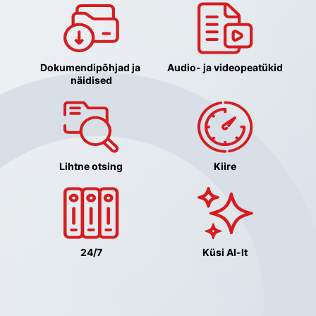
Dokumendipõhjad ja 
Audio- ja videopeatükid
näidised
Lihtne otsing
Kiire
24/7
Küsi AI-lt