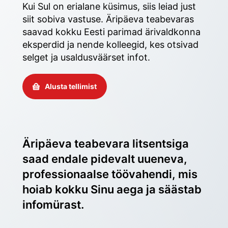
Kui Sul on erialane küsimus, siis leiad just 
siit sobiva vastuse. Äripäeva teabevaras 
saavad kokku Eesti parimad ärivaldkonna 
eksperdid ja nende kolleegid, kes otsivad 
selget ja usaldusväärset infot. 
Alusta tellimist
Äripäeva teabevara litsentsiga 
saad endale pidevalt uueneva, 
professionaalse töövahendi, mis 
hoiab kokku Sinu aega ja säästab 
infomürast.