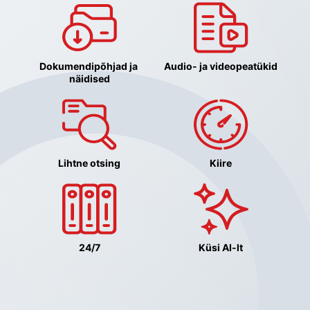
Dokumendipõhjad ja 
Audio- ja videopeatükid
näidised
Lihtne otsing
Kiire
24/7
Küsi AI-lt