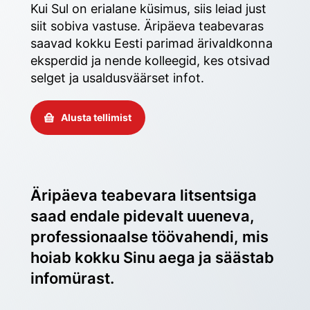
Kui Sul on erialane küsimus, siis leiad just 
siit sobiva vastuse. Äripäeva teabevaras 
saavad kokku Eesti parimad ärivaldkonna 
eksperdid ja nende kolleegid, kes otsivad 
selget ja usaldusväärset infot. 
Alusta tellimist
Äripäeva teabevara litsentsiga 
saad endale pidevalt uueneva, 
professionaalse töövahendi, mis 
hoiab kokku Sinu aega ja säästab 
infomürast.