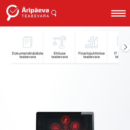
Äripäeva Teabevara ja Nõuandekeskus
Dokumendinäidiste
Ehituse
Finantsjuhtimise
IT juhtimi
teabevara
teabevara
teabevara
teabevar