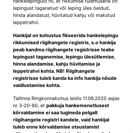
hankelepinguid nii, et rikkumise tulemusena on 
lepingust taganetud või leping üles öeldud, 
hinda alandatud, hüvitatud kahju või makstud 
leppetrahvi.
Hankijal on kohustus fikseerida hankelepingu 
rikkumised riigihangete registris, s.o hankija 
peab kandma riigihangete registrisse teabe 
lepingust taganemise, lepingu ülesütlemise, 
hinna alandamise, kahju hüvitamise ja 
leppetrahvi kohta. NB!
Riigihangete 
registrisse tuleb kanda ka info hankija nõude 
vaidlustamise kohta.
Tallinna Ringkonnakohus leidis 11.06.2020 asjas 
nr 3-20-80, et 
pakkuja hankemenetlusest 
kõrvaldamine ei saa tugineda pelgalt 
riigihangete registri kandele, vaid hankijal 
tuleb enne kõrvaldamise otsustamist 