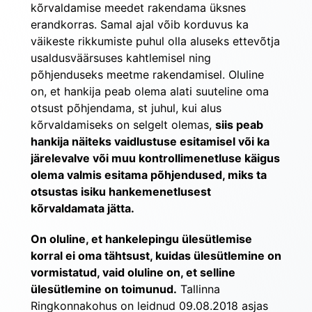
kõrvaldamise meedet rakendama üksnes 
erandkorras. Samal ajal võib korduvus ka 
väikeste rikkumiste puhul olla aluseks ettevõtja 
usaldusväärsuses kahtlemisel ning 
põhjenduseks meetme rakendamisel. Oluline 
on, et hankija peab olema alati suuteline oma 
otsust põhjendama, st juhul, kui alus 
kõrvaldamiseks on selgelt olemas, 
siis peab 
hankija näiteks vaidlustuse esitamisel või ka 
järelevalve või muu kontrollimenetluse käigus 
olema valmis esitama põhjendused, miks ta 
otsustas isiku hankemenetlusest 
kõrvaldamata jätta.
On oluline, et hankelepingu ülesütlemise 
korral ei oma tähtsust, kuidas ülesütlemine on 
vormistatud, vaid oluline on, et selline 
ülesütlemine on toimunud.
 Tallinna 
Ringkonnakohus on leidnud 09.08.2018 asjas 