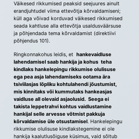
Väikesed rikkumised peaksid seejuures ainult 
erandjuhtudel viima ettevõtja kõrvaldamiseni; 
küll aga võivad korduvad väikesed rikkumised 
seada kahtluse alla ettevõtja usaldusväärsuse 
ja põhjendada tema kõrvaldamist (direktiivi 
põhjendus 101).
Ringkonnakohus leidis, et  
hankevaidluse 
lahendamisel saab hankija ja kohus  teha 
kindlaks hankelepingu rikkumise olulisuse 
ega pea asja lahendamiseks ootama ära 
tsiviilasjas lõpliku kohtulahendi jõustumist, 
mis kinnitaks või kummutaks hankeasjas 
vaidluse all olevaid asjaolusid.  Seega ei 
takista leppetrahvi kohtus vaidlustamine 
hankijal selle arvesse võtmist pakkuja 
kõrvaldamise üle otsustamisel
. Hankelepingu 
rikkumise olulisuse kindlakstegemine ei ole 
hankija kaalutlusõiguse küsimus, vaid sõltub 