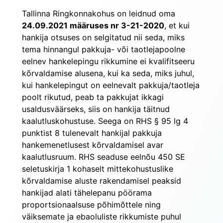
Tallinna Ringkonnakohus on leidnud oma 
24.09.2021 määruses nr 3-21-2020
, et kui 
hankija otsuses on selgitatud nii seda, miks 
tema hinnangul pakkuja- või taotlejapoolne 
eelnev hankelepingu rikkumine ei kvalifitseeru 
kõrvaldamise alusena, kui ka seda, miks juhul, 
kui hankelepingut on eelnevalt pakkuja/taotleja 
poolt rikutud, peab ta pakkujat ikkagi 
usaldusväärseks, siis on hankija täitnud 
kaalutluskohustuse. Seega on RHS § 95 lg 4 
punktist 8 tulenevalt hankijal pakkuja 
hankemenetlusest kõrvaldamisel avar 
kaalutlusruum. RHS seaduse eelnõu 450 SE 
seletuskirja 1 kohaselt mittekohustuslike 
kõrvaldamise aluste rakendamisel peaksid 
hankijad alati tähelepanu pöörama 
proportsionaalsuse põhimõttele ning 
väiksemate ja ebaoluliste rikkumiste puhul 