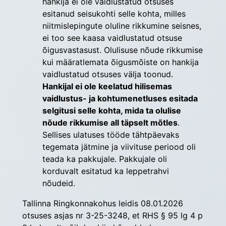
hankija ei ole vaidlustatud otsuses
esitanud seisukohti selle kohta, milles
niitmislepingute oluline rikkumine seisnes,
ei too see kaasa vaidlustatud otsuse
õigusvastasust. Olulisuse nõude rikkumise
kui määratlemata õigusmõiste on hankija
vaidlustatud otsuses välja toonud.
Hankijal ei ole keelatud hilisemas
vaidlustus- ja kohtumenetluses esitada
selgitusi selle kohta, mida ta olulise
nõude rikkumise all täpselt mõtles
.
Sellises ulatuses tööde tähtpäevaks
tegemata jätmine ja viivituse periood oli
teada ka pakkujale. Pakkujale oli
korduvalt esitatud ka leppetrahvi
nõudeid.
Tallinna Ringkonnakohus leidis 08.01.2026 
otsuses asjas nr 3-25-3248, et RHS § 95 lg 4 p 