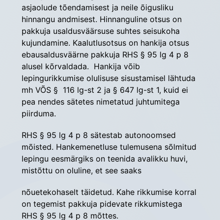
asjaolude tõendamisest ja neile õigusliku 
hinnangu andmisest. Hinnanguline otsus on 
pakkuja usaldusväärsuse suhtes seisukoha 
kujundamine. Kaalutlusotsus on hankija otsus 
ebausaldusväärne pakkuja RHS § 95 lg 4 p 8 
alusel kõrvaldada.  Hankija võib 
lepingurikkumise olulisuse sisustamisel lähtuda 
mh VÕS §  116 lg-st 2 ja § 647 lg-st 1, kuid ei 
pea nendes sätetes nimetatud juhtumitega 
piirduma.
RHS § 95 lg 4 p 8 sätestab autonoomsed 
mõisted. Hankemenetluse tulemusena sõlmitud 
lepingu eesmärgiks on teenida avalikku huvi, 
mistõttu on oluline, et see saaks
nõuetekohaselt täidetud. Kahe rikkumise korral 
on tegemist pakkuja pidevate rikkumistega 
RHS § 95 lg 4 p 8 mõttes.