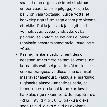
saanud oma organisatsiooni struktuuri
ümber vaadata selle pilguga, kas ja kui
palju on vaja töötajaid juurde võtta, et
hankelepingu täitmisega enam probleeme
ei tekiks. Pakkuja esindaja selgitused
võimaldavad seega järeldada, et ka
pakkumuse esitamise hetkeks ei olnud
reaalseid heastamismeetmeid kasutusele
võetud.
Kas riigihanke alusdokumentides oli
heastamismeetmete esitamise võimaluse
kohta piisavalt selge viide või mitte, see
ei oma praeguse vaidluse lahendamisel
määravat tähendust. Pakkuja ei märkinud
riigihanke alusdokumentides seda, et
tema suhtes on kohaldatud korduvalt
hankelepingu rikkumise tõttu leppetrahve
(RHS § 95 lg 4 p 8). Kui pakkuja oleks
seda teinud, oleks olnud asjakohane