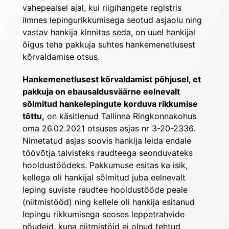
vahepealsel ajal, kui riigihangete registris 
ilmnes lepingurikkumisega seotud asjaolu ning 
vastav hankija kinnitas seda, on uuel hankijal 
õigus teha pakkuja suhtes hankemenetlusest 
kõrvaldamise otsus.
Hankemenetlusest kõrvaldamist põhjusel, et 
pakkuja on ebausaldusväärne eelnevalt 
sõlmitud hankelepingute korduva rikkumise 
tõttu,
 on käsitlenud Tallinna Ringkonnakohus 
oma 26.02.2021 otsuses asjas nr 3-20-2336. 
Nimetatud asjas soovis hankija leida endale 
töövõtja talvisteks raudteega seonduvateks 
hooldustöödeks. Pakkumuse esitas ka isik, 
kellega oli hankijal sõlmitud juba eelnevalt 
leping suviste raudtee hooldustööde peale 
(niitmistööd) ning kellele oli hankija esitanud 
lepingu rikkumisega seoses leppetrahvide 
nõudeid, kuna niitmistöid ei olnud tehtud 