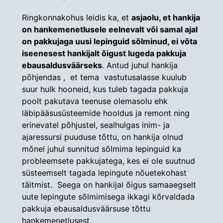
Ringkonnakohus leidis ka, et 
asjaolu, et hankija 
on hankemenetlusele eelnevalt või samal ajal 
on pakkujaga uusi lepinguid sõlminud, ei võta 
iseenesest hankijalt õigust lugeda pakkuja 
ebausaldusväärseks
. Antud juhul hankija 
põhjendas ,  et tema  vastutusalasse kuulub 
suur hulk hooneid, kus tuleb tagada pakkuja 
poolt pakutava teenuse olemasolu ehk 
läbipääsusüsteemide hooldus ja remont ning 
erinevatel põhjustel, sealhulgas inim- ja 
ajaressursi puuduse tõttu, on hankija olnud 
mõnel juhul sunnitud sõlmima lepinguid ka 
probleemsete pakkujatega, kes ei ole suutnud 
süsteemselt tagada lepingute nõuetekohast 
täitmist.  Seega on hankijal õigus samaaegselt 
uute lepingute sõlmimisega ikkagi kõrvaldada 
pakkuja ebausaldusväärsuse tõttu 
hankemenetlusest.