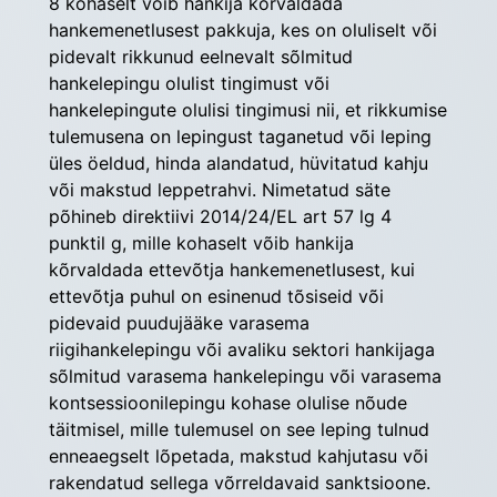
8 kohaselt võib hankija kõrvaldada 
hankemenetlusest pakkuja, kes on oluliselt või 
pidevalt rikkunud eelnevalt sõlmitud 
hankelepingu olulist tingimust või 
hankelepingute olulisi tingimusi nii, et rikkumise 
tulemusena on lepingust taganetud või leping 
üles öeldud, hinda alandatud, hüvitatud kahju 
või makstud leppetrahvi. Nimetatud säte 
põhineb direktiivi 2014/24/EL art 57 lg 4 
punktil g, mille kohaselt võib hankija 
kõrvaldada ettevõtja hankemenetlusest, kui 
ettevõtja puhul on esinenud tõsiseid või 
pidevaid puudujääke varasema 
riigihankelepingu või avaliku sektori hankijaga 
sõlmitud varasema hankelepingu või varasema 
kontsessioonilepingu kohase olulise nõude 
täitmisel, mille tulemusel on see leping tulnud 
enneaegselt lõpetada, makstud kahjutasu või 
rakendatud sellega võrreldavaid sanktsioone. 