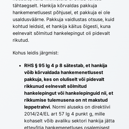
tähtaegselt. Hankija kõrvaldas pakkuja 
hankemenetlusest põhjusel, et pakkuja ei ole 
usaldusväärne. Pakkuja vaidlustas otsuse, kuid 
kohtud leidsid, et hankija käitus õigesti, kuna 
eelnevalt sõlmitud hankelepingut oli pidevalt 
rikutud.
Kohus leidis järgmist:
RHS § 95 lg 4 p 8 sätestab, et hankija
võib kõrvaldada hankemenetlusest
pakkuja, kes on oluliselt või pidevalt
rikkunud eelnevalt sõlmitud
hankelepingut või hankelepinguid nii, et
rikkumise tulemusena on nt makstud
leppetrahvi
. Normi aluseks on direktiivi
2014/24/EL art ​​​​​​​57 lg ​​​​​​​4 punkt g, mille
kohaselt võib avaliku sektori hankija jätta
ettevõtja hankemenetluses osalemisest