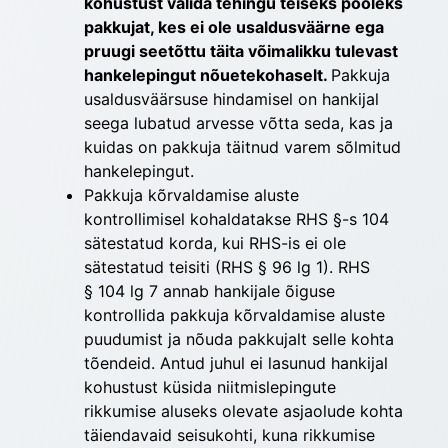
kohustust valida tehingu teiseks pooleks
pakkujat, kes ei ole usaldusväärne ega
pruugi seetõttu täita võimalikku tulevast
hankelepingut nõuetekohaselt.
Pakkuja
usaldusväärsuse hindamisel on hankijal
seega lubatud arvesse võtta seda, kas ja
kuidas on pakkuja täitnud varem sõlmitud
hankelepingut.
Pakkuja kõrvaldamise aluste
kontrollimisel kohaldatakse RHS §-s 104
sätestatud korda, kui RHS-is ei ole
sätestatud teisiti (RHS § 96 lg 1). RHS
§ 104 lg 7 annab hankijale õiguse
kontrollida pakkuja kõrvaldamise aluste
puudumist ja nõuda pakkujalt selle kohta
tõendeid. Antud juhul ei lasunud hankijal
kohustust küsida niitmislepingute
rikkumise aluseks olevate asjaolude kohta
täiendavaid seisukohti, kuna rikkumise