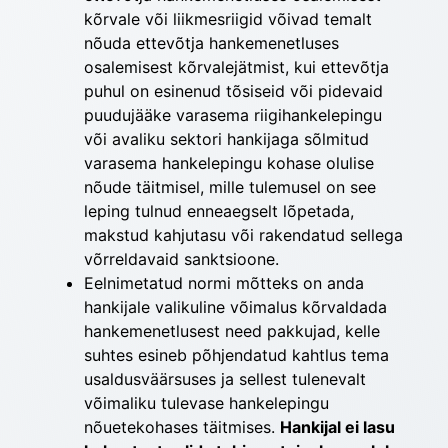
kõrvale või liikmesriigid võivad temalt
nõuda ettevõtja hankemenetluses
osalemisest kõrvalejätmist, kui ettevõtja
puhul on esinenud tõsiseid või pidevaid
puudujääke varasema riigihankelepingu
või avaliku sektori hankijaga sõlmitud
varasema hankelepingu kohase olulise
nõude täitmisel, mille tulemusel on see
leping tulnud enneaegselt lõpetada,
makstud kahjutasu või rakendatud sellega
võrreldavaid sanktsioone.
Eelnimetatud normi mõtteks on anda
hankijale valikuline võimalus kõrvaldada
hankemenetlusest need pakkujad, kelle
suhtes esineb põhjendatud kahtlus tema
usaldusväärsuses ja sellest tulenevalt
võimaliku tulevase hankelepingu
nõuetekohases täitmises.
Hankijal ei lasu