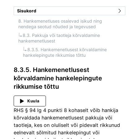
Sisukord
8. Hankemenetluses osalevad isikud ning 
nendega seotud nõuded ja tegevused
8.3. Pakkuja või taotleja kõrvaldamine 
hankemenetlusest
8.3.5. Hankemenetlusest kõrvaldamine 
hankelepingute rikkumise tõttu
8.3.5. Hankemenetlusest
kõrvaldamine hankelepingute
rikkumise tõttu
Kuula
RHS § 94 lg 4 punkti 8 kohaselt võib hankija 
kõrvaldada hankemenetlusest pakkuja või 
taotleja, kes on oluliselt või pidevalt rikkunud 
eelnevalt sõlmitud hankelepingut või 