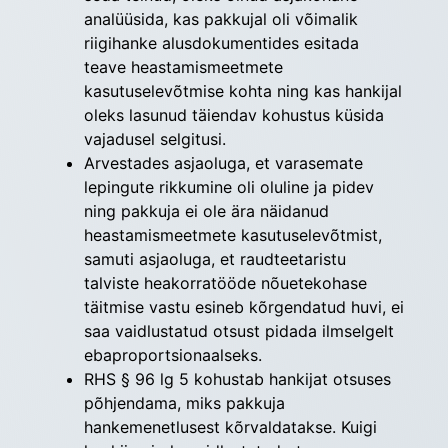
analüüsida, kas pakkujal oli võimalik
riigihanke alusdokumentides esitada
teave heastamismeetmete
kasutuselevõtmise kohta ning kas hankijal
oleks lasunud täiendav kohustus küsida
vajadusel selgitusi.
Arvestades asjaoluga, et varasemate
lepingute rikkumine oli oluline ja pidev
ning pakkuja ei ole ära näidanud
heastamismeetmete kasutuselevõtmist,
samuti asjaoluga, et raudteetaristu
talviste heakorratööde nõuetekohase
täitmise vastu esineb kõrgendatud huvi, ei
saa vaidlustatud otsust pidada ilmselgelt
ebaproportsionaalseks.
RHS § 96 lg 5 kohustab hankijat otsuses
põhjendama, miks pakkuja
hankemenetlusest kõrvaldatakse. Kuigi