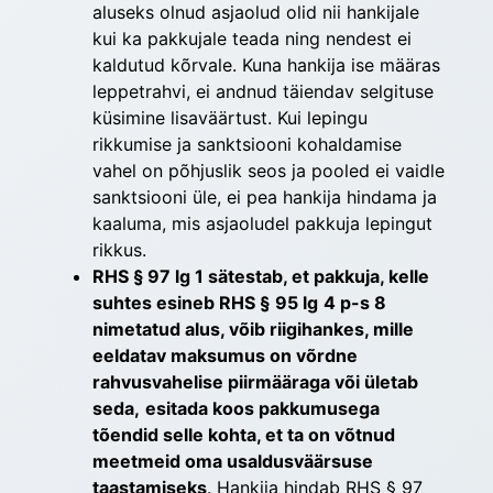
aluseks olnud asjaolud olid nii hankijale
kui ka pakkujale teada ning nendest ei
kaldutud kõrvale. Kuna hankija ise määras
leppetrahvi, ei andnud täiendav selgituse
küsimine lisaväärtust. Kui lepingu
rikkumise ja sanktsiooni kohaldamise
vahel on põhjuslik seos ja pooled ei vaidle
sanktsiooni üle, ei pea hankija hindama ja
kaaluma, mis asjaoludel pakkuja lepingut
rikkus.
RHS § 97 lg 1 sätestab, et pakkuja, kelle
suhtes esineb RHS §
95 lg
4 p-s 8
nimetatud alus, võib riigihankes, mille
eeldatav maksumus on võrdne
rahvusvahelise piirmääraga või ületab
seda,
esitada koos pakkumusega
tõendid selle kohta, et ta on võtnud
meetmeid oma usaldusväärsuse
taastamiseks
. Hankija hindab RHS § 97