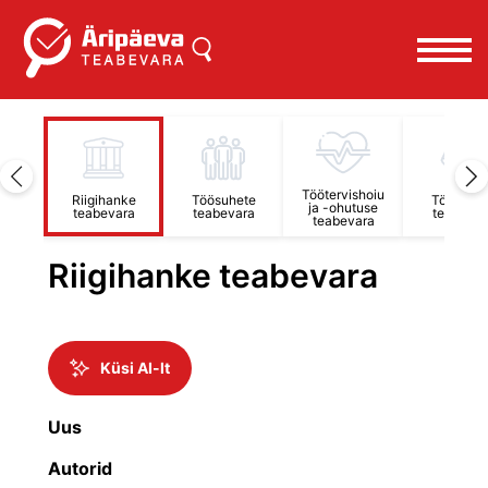
Töötervishoiu
damise
Riigihanke
Töösuhete
Tööõigus
ja -ohutuse
ara
teabevara
teabevara
teabevar
teabevara
Riigihanke teabevara
Küsi AI-lt
Uus
Autorid