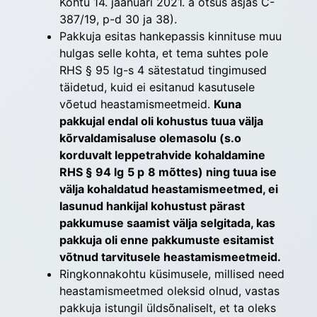
Kohtu 14. jaanuari 2021. a otsus asjas C-
387/19, p-d 30 ja 38).
Pakkuja esitas hankepassis kinnituse muu
hulgas selle kohta, et tema suhtes pole
RHS § 95 lg-s 4 sätestatud tingimused
täidetud, kuid ei esitanud kasutusele
võetud heastamismeetmeid.
Kuna
pakkujal endal oli kohustus tuua välja
kõrvaldamisaluse olemasolu (s.o
korduvalt leppetrahvide kohaldamine
RHS §
94 lg
5 p
8 mõttes) ning tuua ise
välja kohaldatud heastamismeetmed, ei
lasunud hankijal kohustust pärast
pakkumuse saamist välja selgitada, kas
pakkuja oli enne pakkumuste esitamist
võtnud tarvitusele heastamismeetmeid.
Ringkonnakohtu küsimusele, millised need
heastamismeetmed oleksid olnud, vastas
pakkuja istungil üldsõnaliselt, et ta oleks