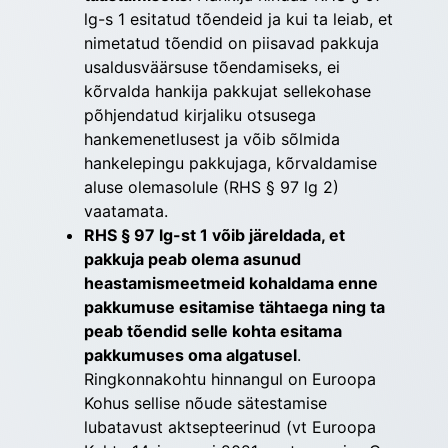
lg-s 1 esitatud tõendeid ja kui ta leiab, et
nimetatud tõendid on piisavad pakkuja
usaldusväärsuse tõendamiseks, ei
kõrvalda hankija pakkujat sellekohase
põhjendatud kirjaliku otsusega
hankemenetlusest ja võib sõlmida
hankelepingu pakkujaga, kõrvaldamise
aluse olemasolule (RHS § 97 lg 2)
vaatamata.
RHS § 97 lg-st 1 võib järeldada, et
pakkuja peab olema asunud
heastamismeetmeid kohaldama enne
pakkumuse esitamise tähtaega ning ta
peab tõendid selle kohta esitama
pakkumuses oma algatusel
.
Ringkonnakohtu hinnangul on Euroopa
Kohus sellise nõude sätestamise
lubatavust aktsepteerinud (vt Euroopa