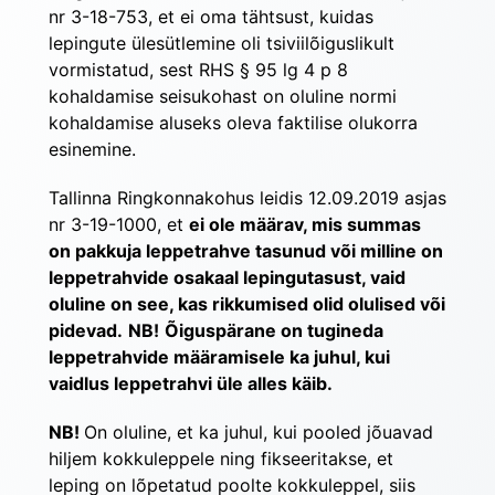
nr 3-18-753, et ei oma tähtsust, kuidas 
lepingute ülesütlemine oli tsiviilõiguslikult 
vormistatud, sest RHS § 95 lg 4 p ​​​​​​​8 
kohaldamise seisukohast on oluline normi 
kohaldamise aluseks oleva faktilise olukorra 
esinemine.
Tallinna Ringkonnakohus leidis 12.09.2019 asjas 
nr 3-19-1000, et 
ei ole määrav, mis summas 
on pakkuja leppetrahve tasunud või milline on 
leppetrahvide osakaal lepingutasust, vaid 
oluline on see, kas rikkumised olid olulised või 
pidevad.
NB!
 ​​​​​​​
Õiguspärane on tugineda 
leppetrahvide määramisele ka juhul, kui 
vaidlus leppetrahvi üle alles käib.
NB! 
On oluline, et ka juhul, kui pooled jõuavad 
hiljem kokkuleppele ning fikseeritakse, et 
leping on lõpetatud poolte kokkuleppel, siis 