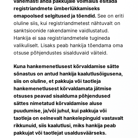
vähemasti anda pakkujale võimalus esitada 
registriandmete ümberlükkamiseks 
omapoolsed selgitused ja tõendid. 
See on eriti 
oluline siis, kui registriandmetest nähtuvalt on 
sanktsioonide rakendamine vaidlustatud. 
Hankija ei saa registriandmetele tugineda 
valikuliselt. Lisaks peab hankija tõendama oma 
otsuse põhjendustes sisalduvaid väiteid.
Kuna hankemenetlusest kõrvaldamise sätte 
sõnastus on antud hankija kaalutlusõigusena, 
siis on oluline, et pakkuja või taotleja 
hankemenetlusest kõrvaldamata jätmise 
otsuses peavad sisalduma põhjendused 
sättes nimetatud kõrvaldamise aluse 
puudumise, ja/või juhul, kui pakkuja või 
taotleja on eelnevalt hankelepinguid vastavalt 
rikkunuid, siis kaalutlusi, miks hankija peab 
pakkujat või taotlejat usaldusväärseks.