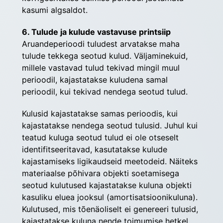
kasumi algsaldot.
6. Tulude ja kulude vastavuse printsiip
Aruandeperioodi tuludest arvatakse maha 
tulude tekkega seotud kulud. Väljaminekuid, 
millele vastavad tulud tekivad mingil muul 
perioodil, kajastatakse kuludena samal 
perioodil, kui tekivad nendega seotud tulud.
Kulusid kajastatakse samas perioodis, kui 
kajastatakse nendega seotud tulusid. Juhul kui 
teatud kuluga seotud tulud ei ole otseselt 
identifitseeritavad, kasutatakse kulude 
kajastamiseks ligikaudseid meetodeid. Näiteks 
materiaalse põhivara objekti soetamisega 
seotud kulutused kajastatakse kuluna objekti 
kasuliku eluea jooksul (amortisatsioonikuluna). 
Kulutused, mis tõenäoliselt ei genereeri tulusid, 
kajastatakse kuluna nende toimumise hetkel.