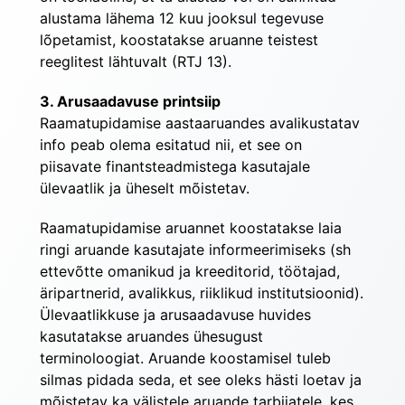
alustama lähema 12 kuu jooksul tegevuse 
lõpetamist, koostatakse aruanne teistest 
reeglitest lähtuvalt (RTJ 13).
3. Arusaadavuse printsiip
Raamatupidamise aastaaruandes avalikustatav 
info peab olema esitatud nii, et see on 
piisavate finantsteadmistega kasutajale 
ülevaatlik ja üheselt mõistetav.
Raamatupidamise aruannet koostatakse laia 
ringi aruande kasutajate informeerimiseks (sh 
ettevõtte omanikud ja kreeditorid, töötajad, 
äripartnerid, avalikkus, riiklikud institutsioonid). 
Ülevaatlikkuse ja arusaadavuse huvides 
kasutatakse aruandes ühesugust 
terminoloogiat. Aruande koostamisel tuleb 
silmas pidada seda, et see oleks hästi loetav ja 
mõistetav ka välistele aruande tarbijatele, kes 