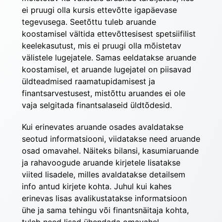
ei pruugi olla kursis ettevõtte igapäevase 
tegevusega. Seetõttu tuleb aruande 
koostamisel vältida ettevõttesisest spetsiifilist 
keelekasutust, mis ei pruugi olla mõistetav 
välistele lugejatele. Samas eeldatakse aruande 
koostamisel, et aruande lugejatel on piisavad 
üldteadmised raamatupidamisest ja 
finantsarvestusest, mistõttu aruandes ei ole 
vaja selgitada finantsalaseid üldtõdesid.
Kui erinevates aruande osades avaldatakse 
seotud informatsiooni, viidatakse need aruande 
osad omavahel. Näiteks bilansi, kasumiaruande 
ja rahavoogude aruande kirjetele lisatakse 
viited lisadele, milles avaldatakse detailsem 
info antud kirjete kohta. Juhul kui kahes 
erinevas lisas avalikustatakse informatsioon 
ühe ja sama tehingu või finantsnäitaja kohta, 