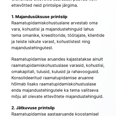
ettevõtted neid printsiipe järgima.
1. Majandusüksuse printsiip
Raamatupidamiskohustuslane arvestab oma 
vara, kohustisi ja majandustehinguid lahus 
tema omanike, kreeditoride, töötajate, klientide 
ja teiste isikute varast, kohustistest ning 
majandustehingutest.
Raamatupidamise aruandes kajastatakse ainult 
raamatupidamiskohustuslase varasid, kohustisi, 
omakapitali, tulusid, kulusid ja rahavoogusid. 
Konsolideeritud raamatupidamise aruanne 
hõlmab lisaks raamatupidamiskohustuslase 
enda majandustehingutele ka tema valitseva 
mõju all olevate ettevõtete majandustehinguid.
2. Jätkuvuse printsiip
Raamatupidamise aastaaruande koostamisel 