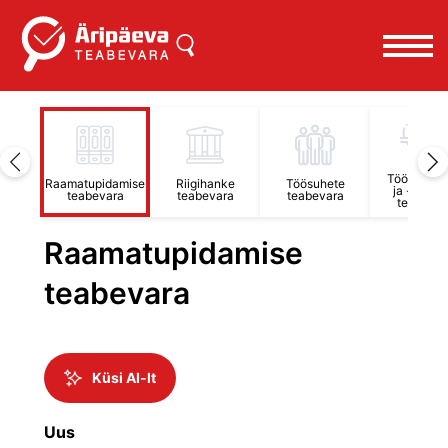
Töötervish
htimise
Raamatupidamise
Riigihanke
Töösuhete
ja -ohutu
ara
teabevara
teabevara
teabevara
teabevar
Raamatupidamise
teabevara
Küsi AI-lt
Uus