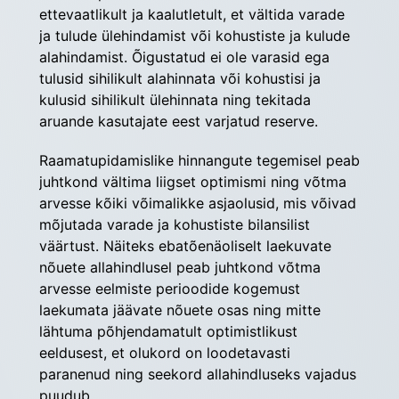
ettevaatlikult ja kaalutletult, et vältida varade 
ja tulude ülehindamist või kohustiste ja kulude 
alahindamist. Õigustatud ei ole varasid ega 
tulusid sihilikult alahinnata või kohustisi ja 
kulusid sihilikult ülehinnata ning tekitada 
aruande kasutajate eest varjatud reserve.
Raamatupidamislike hinnangute tegemisel peab 
juhtkond vältima liigset optimismi ning võtma 
arvesse kõiki võimalikke asjaolusid, mis võivad 
mõjutada varade ja kohustiste bilansilist 
väärtust. Näiteks ebatõenäoliselt laekuvate 
nõuete allahindlusel peab juhtkond võtma 
arvesse eelmiste perioodide kogemust 
laekumata jäävate nõuete osas ning mitte 
lähtuma põhjendamatult optimistlikust 
eeldusest, et olukord on loodetavasti 
paranenud ning seekord allahindluseks vajadus 
puudub.