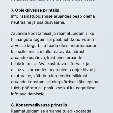
7. Objektiivsuse printsiip
Info raamatupidamise aruandes peab olema 
neutraalne ja usaldusväärne. 
Aruande koostamisel ja raamatupidamislike 
hinnangute tegemisel peab juhtkond võtma 
arvesse kogu talle teada oleva informatsiooni, 
k.a selle, mis sai talle teatavaks pärast 
aruandekuupäeva, kuid enne aruande 
heakskiitmist. Avalikustatava info valik ja 
esitusviis aruandes peab olema objektiivne ja 
neutraalne, vältida tuleb tendentslikkust 
aruande koostamisel ning võrdset tähelepanu 
tuleb pöörata nii positiivse kui ka negatiivse 
info avaldamisele.
8. Konservatiivsuse printsiip
Raamatupidamise aruanne tuleb koostada 