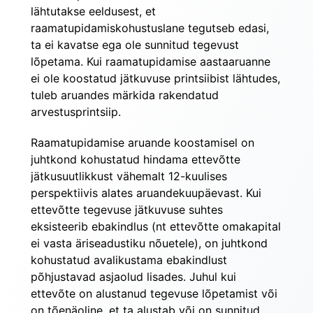
lähtutakse eeldusest, et 
raamatupidamiskohustuslane tegutseb edasi, 
ta ei kavatse ega ole sunnitud tegevust 
lõpetama. Kui raamatupidamise aastaaruanne 
ei ole koostatud jätkuvuse printsiibist lähtudes, 
tuleb aruandes märkida rakendatud 
arvestusprintsiip.
Raamatupidamise aruande koostamisel on 
juhtkond kohustatud hindama ettevõtte 
jätkusuutlikkust vähemalt 12-kuulises 
perspektiivis alates aruandekuupäevast. Kui 
ettevõtte tegevuse jätkuvuse suhtes 
eksisteerib ebakindlus (nt ettevõtte omakapital 
ei vasta äriseadustiku nõuetele), on juhtkond 
kohustatud avalikustama ebakindlust 
põhjustavad asjaolud lisades. Juhul kui 
ettevõte on alustanud tegevuse lõpetamist või 
on tõenäoline, et ta alustab või on sunnitud 