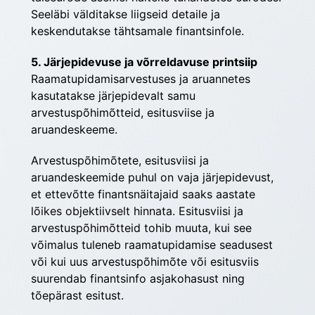
Seeläbi välditakse liigseid detaile ja 
keskendutakse tähtsamale finantsinfole.
5. Järjepidevuse ja võrreldavuse printsiip
Raamatupidamisarvestuses ja aruannetes 
kasutatakse järjepidevalt samu 
arvestuspõhimõtteid, esitusviise ja 
aruandeskeeme.
Arvestuspõhimõtete, esitusviisi ja 
aruandeskeemide puhul on vaja järjepidevust, 
et ettevõtte finantsnäitajaid saaks aastate 
lõikes objektiivselt hinnata. Esitusviisi ja 
arvestuspõhimõtteid tohib muuta, kui see 
võimalus tuleneb raamatupidamise seadusest 
või kui uus arvestuspõhimõte või esitusviis 
suurendab finantsinfo asjakohasust ning 
tõepärast esitust.