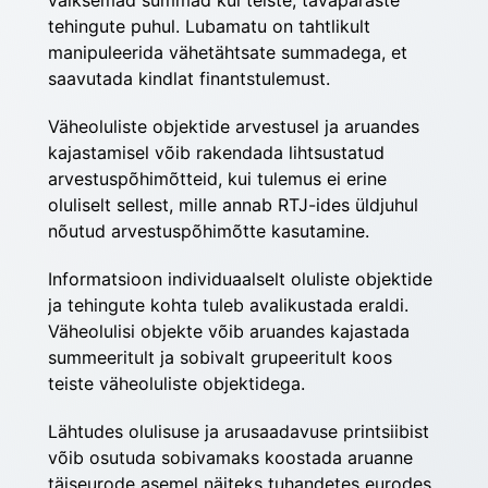
väiksemad summad kui teiste, tavapäraste 
tehingute puhul. Lubamatu on tahtlikult 
manipuleerida vähetähtsate summadega, et 
saavutada kindlat finantstulemust.
Väheoluliste objektide arvestusel ja aruandes 
kajastamisel võib rakendada lihtsustatud 
arvestuspõhimõtteid, kui tulemus ei erine 
oluliselt sellest, mille annab RTJ-ides üldjuhul 
nõutud arvestuspõhimõtte kasutamine.
Informatsioon individuaalselt oluliste objektide 
ja tehingute kohta tuleb avalikustada eraldi. 
Väheolulisi objekte võib aruandes kajastada 
summeeritult ja sobivalt grupeeritult koos 
teiste väheoluliste objektidega.
Lähtudes olulisuse ja arusaadavuse printsiibist 
võib osutuda sobivamaks koostada aruanne 
täiseurode asemel näiteks tuhandetes eurodes. 