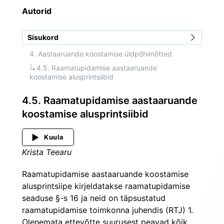
Autorid
Sisukord
4. Aastaaruande koostamise üldpõhimõtted
4.5. Raamatupidamise aastaaruande 
koostamise alusprintsiibid
4.5. Raamatupidamise aastaaruande
koostamise alusprintsiibid
Kuula
Krista Teearu
Raamatupidamise aastaaruande koostamise 
alusprintsiipe kirjeldatakse raamatupidamise 
seaduse §-s 16 ja neid on täpsustatud 
raamatupidamise toimkonna juhendis (RTJ) 1. 
Olenemata ettevõtte suurusest peavad kõik 