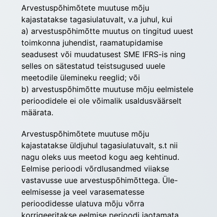
Arvestuspõhimõtete muutuse mõju 
kajastatakse tagasiulatuvalt, v.a juhul, kui
a) arvestuspõhimõtte muutus on tingitud uuest 
toimkonna juhendist, raamatupidamise 
seadusest või muudatusest SME IFRS-is ning 
selles on sätestatud teistsugused uuele 
meetodile ülemineku reeglid; või
b) arvestuspõhimõtte muutuse mõju eelmistele 
perioodidele ei ole võimalik usaldusväärselt 
määrata.
Arvestuspõhimõtete muutuse mõju 
kajastatakse üldjuhul tagasiulatuvalt, s.t nii 
nagu oleks uus meetod kogu aeg kehtinud. 
Eelmise perioodi võrdlusandmed viiakse 
vastavusse uue arvestuspõhimõttega. Üle-
eelmisesse ja veel varasematesse 
perioodidesse ulatuva mõju võrra 
korrigeeritakse eelmise perioodi jaotamata 