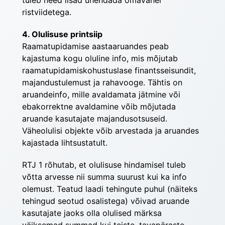
tuleb need lisad ühendada omavahel 
ristviidetega.
4. Olulisuse printsiip
Raamatupidamise aastaaruandes peab 
kajastuma kogu oluline info, mis mõjutab 
raamatupidamiskohustuslase finantsseisundit, 
majandustulemust ja rahavooge. Tähtis on 
aruandeinfo, mille avaldamata jätmine või 
ebakorrektne avaldamine võib mõjutada 
aruande kasutajate majandusotsuseid. 
Väheolulisi objekte võib arvestada ja aruandes 
kajastada lihtsustatult.
RTJ 1 rõhutab, et olulisuse hindamisel tuleb 
võtta arvesse nii summa suurust kui ka info 
olemust. Teatud laadi tehingute puhul (näiteks 
tehingud seotud osalistega) võivad aruande 
kasutajate jaoks olla olulised märksa 