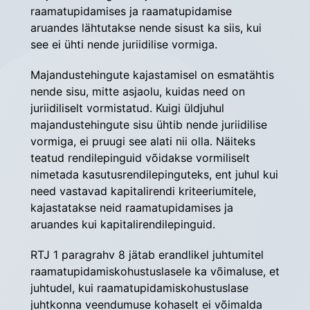
raamatupidamises ja raamatupidamise 
aruandes lähtutakse nende sisust ka siis, kui 
see ei ühti nende juriidilise vormiga.
Majandustehingute kajastamisel on esmatähtis 
nende sisu, mitte asjaolu, kuidas need on 
juriidiliselt vormistatud. Kuigi üldjuhul 
majandustehingute sisu ühtib nende juriidilise 
vormiga, ei pruugi see alati nii olla. Näiteks 
teatud rendilepinguid võidakse vormiliselt 
nimetada kasutusrendilepinguteks, ent juhul kui 
need vastavad kapitalirendi kriteeriumitele, 
kajastatakse neid raamatupidamises ja 
aruandes kui kapitalirendilepinguid.
RTJ 1 paragrahv 8 jätab erandlikel juhtumitel 
raamatupidamiskohustuslasele ka võimaluse, et 
juhtudel, kui raamatupidamiskohustuslase 
juhtkonna veendumuse kohaselt ei võimalda 