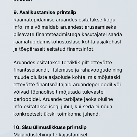
9. Avalikustamise printsiip
Raamatupidamise aruandes esitatakse kogu 
info, mis võimaldab aruandest arusaamiseks 
piisavate finantsteadmistega kasutajatel saada 
raamatupidamiskohustuslase kohta asjakohast 
ja tõepäraselt esitatud finantsinfot.
Aruandes esitatakse terviklik pilt ettevõtte 
finantsseisundi, -tulemuse ja rahavoogude ning 
muude oluliste asjaolude kohta, mis mõjutasid 
ettevõtte finantsnäitajaid aruandeperioodil või 
võivad tõenäoliselt mõjutada tulevastel 
perioodidel. Aruande tarbijate jaoks oluline 
info esitatakse isegi juhul, kui seda ei nõua 
konkreetselt ükski toimkonna juhend.
10. Sisu ülimuslikkuse printsiip
Majandustehingute kajastamisel 