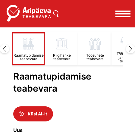
Töötervish
htimise
Raamatupidamise
Riigihanke
Töösuhete
ja -ohutu
ara
teabevara
teabevara
teabevara
teabevar
Raamatupidamise
teabevara
Küsi AI-lt
Uus