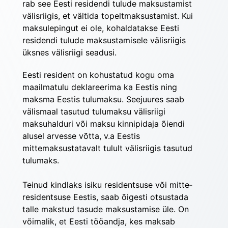
rab see Eesti residendi tulude maksustamist 
välisriigis, et vältida topeltmaksustamist. Kui 
maksulepingut ei ole, kohaldatakse Eesti 
residendi tulude maksustamisele välisriigis 
üksnes välisriigi seadusi.
Eesti resident on kohustatud kogu oma 
maailma­tulu deklareerima ka Eestis ning 
maksma Eestis tulu­maksu. Seejuures saab 
välismaal tasutud tulumaksu välisriigi 
maksuhalduri või maksu kinnipidaja õiendi 
alusel arvesse võtta, v.a Eestis 
mittemaksustatavalt tulult välisriigis tasutud 
tulumaks.
Teinud kindlaks isiku residentsuse või mitte­
residentsuse Eestis, saab õigesti otsustada 
talle makstud tasude maksustamise üle. On 
võimalik, et Eesti tööandja, kes maksab 