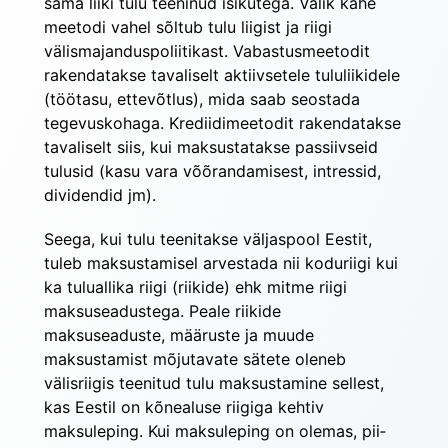
sama liiki tulu teeninud isikutega. Valik kahe 
meetodi vahel sõltub tulu liigist ja riigi 
välismajanduspoliitikast. Vabastusmeetodit 
rakendatakse tavaliselt aktiivsetele tululiikidele 
(töötasu, ettevõtlus), mida saab seostada 
tegevuskohaga. Krediidimeetodit rakendatakse 
tavaliselt siis, kui maksustatakse passiivseid 
tulusid (kasu vara võõrandamisest, intressid, 
dividendid jm).
Seega, kui tulu teenitakse väljaspool Eestit, 
tuleb maksustamisel arvestada nii koduriigi kui 
ka tuluallika riigi (riikide) ehk mitme riigi 
maksuseadustega. Peale riikide 
maksuseaduste, määruste ja muude 
maksustamist mõjutavate sätete oleneb 
välisriigis teenitud tulu maksustamine sellest, 
kas Eestil on kõnealuse riigiga kehtiv 
maksuleping. Kui maksuleping on olemas, pii­