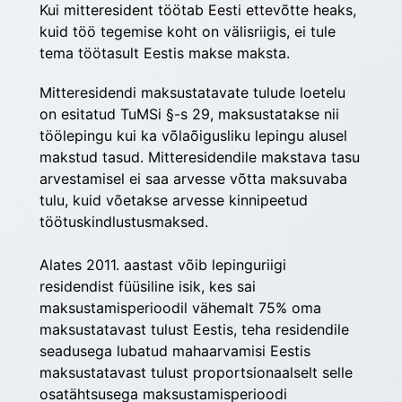
Kui mitteresident töötab Eesti ettevõtte heaks, 
kuid töö tegemise koht on välisriigis, ei tule 
tema töötasult Eestis makse maksta.
Mitteresidendi maksustatavate tulude loetelu 
on esitatud TuMSi §-s 29, maksustatakse nii 
töölepingu kui ka võlaõigusliku lepingu alusel 
makstud tasud. Mitteresidendile makstava tasu 
arvestamisel ei saa arvesse võtta maksuvaba 
tulu, kuid võetakse arvesse kinnipeetud 
töötuskindlustusmaksed.
Alates 2011. aastast võib lepinguriigi 
residendist füüsiline isik, kes sai 
maksustamisperioodil vähemalt 75% oma 
maksustatavast tulust Eestis, teha residendile 
seadusega lubatud mahaarvamisi Eestis 
maksusta­tavast tulust proportsionaalselt selle 
osatähtsusega maksustamis­perioodi 