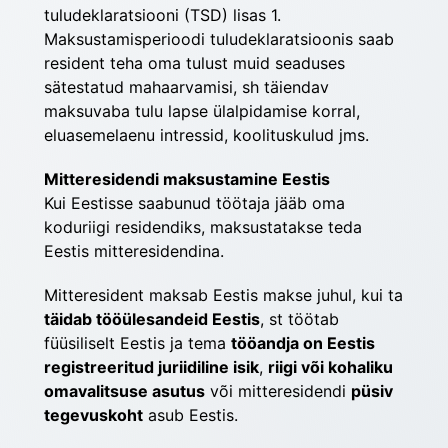
tuludeklaratsiooni (TSD) lisas 1. 
Maksustamisperioodi tuludeklaratsioonis saab 
resident teha oma tulust muid seaduses 
sätestatud mahaarvamisi, sh täiendav 
maksuvaba tulu lapse ülal­pidamise korral, 
eluasemelaenu intressid, koolitus­kulud jms.
Mitteresidendi maksustamine Eestis
Kui Eestisse saabunud töötaja jääb oma 
koduriigi residendiks, maksustatakse teda 
Eestis mitteresidendina.
Mitteresident maksab Eestis makse juhul, kui ta 
täidab tööülesandeid Eestis
, st töötab 
füüsiliselt Eestis ja tema 
tööandja on Eestis 
registreeritud juriidiline isik
, 
riigi või kohaliku 
omavalitsuse asutus
 või mitte­residendi 
püsiv 
tegevuskoht
 asub Eestis.