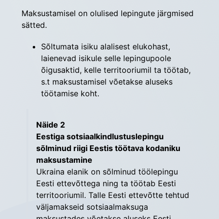
Maksustamisel on olulised lepingute järgmised 
sätted.
Sõltumata isiku alalisest elukohast,
laienevad isikule selle lepingupoole
õigusaktid, kelle territooriumil ta töötab,
s.t maksustamisel võetakse aluseks
töötamise koht.
Näide 2
Eestiga sotsiaalkindlustuslepingu
sõlminud riigi Eestis töötava kodaniku
maksustamine
Ukraina elanik on sõlminud töölepingu
Eesti ettevõttega ning ta töötab Eesti
territooriumil. Talle Eesti ettevõtte tehtud
väljamakseid sotsiaalmaksuga
maksustades võetakse aluseks Eesti