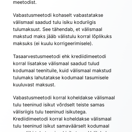
meetodist.
Vabastusmeetodi kohaselt vabastatakse 
välismaal saadud tulu isiku koduriigis 
tulumaksust. See tähendab, et välismaal 
makstud maks jääb välistulu korral lõplikuks 
maksuks (ei kuulu korrigeerimisele).
Tasaarvestusmeetodi ehk krediidimeetodi 
korral lisatakse välismaal saadud tulud 
kodumaal teenituile, kuid välismaal makstud 
tulumaks lahutatakse kodumaal tasumisele 
kuuluvast maksust.
Vabastusmeetodi korral koheldakse välismaal 
tulu teeninud isikut võrdselt teiste samas 
välisriigis tulu teeninud isikutega. 
Krediidimeetodi korral koheldakse välismaal 
tulu teeninud isikut samaväärselt kodumaal 