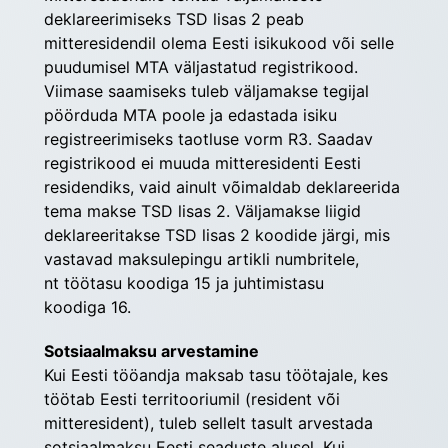
deklareerimiseks TSD lisas 2 peab 
mitteresidendil olema Eesti isikukood või selle 
puudumisel MTA väljastatud registrikood. 
Viimase saamiseks tuleb väljamakse tegijal 
pöörduda MTA poole ja edastada isiku 
registreerimiseks taotluse vorm R3. Saadav 
registrikood ei muuda mitteresidenti Eesti 
residendiks, vaid ainult võimaldab deklareerida 
tema makse TSD lisas 2. Väljamakse liigid 
deklareeritakse TSD lisas 2 koodide järgi, mis 
vastavad maksu­lepingu artikli numbritele, 
nt töötasu koodiga 15 ja juhtimistasu 
koodiga 16.
Sotsiaalmaksu arvestamine
Kui Eesti tööandja maksab tasu töötajale, kes 
töötab Eesti territooriumil (resident või 
mitteresident), tuleb sellelt tasult arvestada 
sotsiaalmaksu Eesti seaduste alusel. Kui 