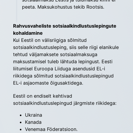
peeta. Maksukohustus tekib Rootsis.
Rahvusvaheliste sotsiaalkindlustuslepingute 
kohaldamine
Kui Eestil on välisriigiga sõlmitud 
sotsiaalkindlustusleping, siis selle riigi elanikule 
tehtud väljamaksete sotsiaal­maksuga 
maksustamisel tuleb lähtuda lepingust. Eesti 
liitumisel Euroopa Liiduga asendusid EL-i 
riikidega sõlmitud sotsiaalkindlustuslepingud 
EL-i asjaomaste õigusaktidega.
Eestil on endiselt kehtivad 
sotsiaalkindlustuslepingud järgmiste riikidega:
Ukraina
Kanada
Venemaa Föderatsioon.