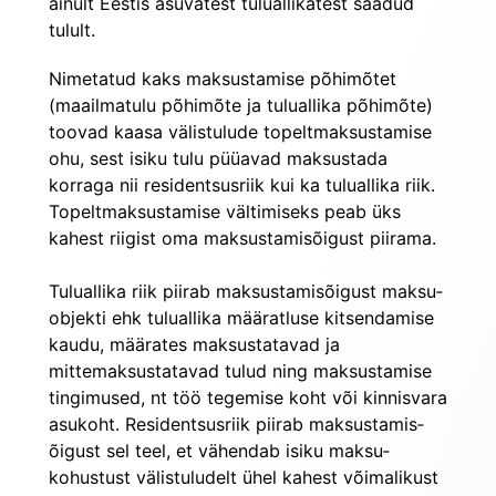
ainult Eestis asuvatest tuluallikatest saadud 
tulult.
Nimetatud kaks maksustamise põhimõtet 
(maailmatulu põhimõte ja tuluallika põhimõte) 
toovad kaasa välis­tulude topeltmaksustamise 
ohu, sest isiku tulu püüavad maksustada 
korraga nii residentsusriik kui ka tulu­allika riik. 
Topeltmaksustamise vältimiseks peab üks 
kahest riigist oma maksustamisõigust piirama.
Tuluallika riik piirab maksustamisõigust maksu­
objekti ehk tuluallika määratluse kitsendamise 
kaudu, määrates maksustatavad ja 
mittemaksustatavad tulud ning maksustamise 
tingimused, nt töö tegemise koht või kinnisvara 
asukoht. Residentsusriik piirab maksustamis­
õigust sel teel, et vähendab isiku maksu­
kohustust välistuludelt ühel kahest võimalikust 