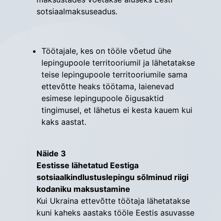
sotsiaalmaksuseadus.
Töötajale, kes on tööle võetud ühe
lepingupoole territooriumil ja lähetatakse
teise lepingupoole territooriumile sama
ettevõtte heaks töötama, laienevad
esimese lepingupoole õigusaktid
tingimusel, et lähetus ei kesta kauem kui
kaks aastat.
Näide 3
Eestisse lähetatud Eestiga
sotsiaalkindlustuslepingu sõlminud riigi
kodaniku ­maksustamine
Kui Ukraina ettevõtte töötaja lähetatakse
kuni kaheks aastaks tööle Eestis asuvasse