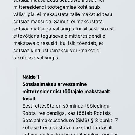
mitteresidendi töötegemise koht asub 
välisriigis, ei maksustata talle makstud tasu 
sotsiaalmaksuga. Samuti ei maksustata 
sotsiaalmaksuga välisriigis füüsilisest isikust 
ette­võtjana tegutsevale mitteresidendile 
makstavaid tasusid, kui isik tõendab, et 
sotsiaalkindlustusmaksu või -makseid 
tasutakse välisriigis.
Näide 1
Sotsiaalmaksu arvestamine
mitteresidendist töötajale makstavalt
tasult
Eesti ettevõte on sõlminud töölepingu
Rootsi residendiga, kes töötab Rootsis.
Sotsiaalmaksuseaduse (SMS) § 3 punkti 7
kohaselt ei arvestata makstud töötasult
sotsiaalmaksu Eestis ja tulumaksu kinni ei