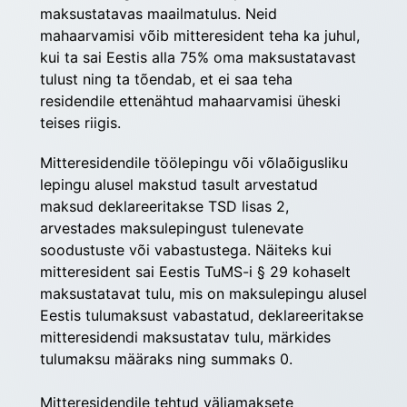
maksustatavas maailmatulus. Neid 
mahaarvamisi võib mitteresident teha ka juhul, 
kui ta sai Eestis alla 75% oma maksustatavast 
tulust ning ta tõendab, et ei saa teha 
residendile ettenähtud mahaarvamisi üheski 
teises riigis.
Mitteresidendile töölepingu või võlaõigusliku 
lepingu alusel makstud tasult arvestatud 
maksud deklareeritakse TSD lisas 2, 
arvestades maksulepingust tulenevate 
soodustuste või vabastustega. Näiteks kui 
mitteresident sai Eestis TuMS-i § 29 kohaselt 
maksustatavat tulu, mis on maksulepingu alusel 
Eestis tulumaksust vabastatud, deklareeritakse 
mitteresidendi maksustatav tulu, märkides 
tulumaksu määraks ning summaks 0.
Mitteresidendile tehtud väljamaksete 