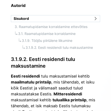
Autorid
Sisukord
3. Raamatupidamise korraldamine ettevõttes
3.1. Raamatupidamise korraldamine
3.1.9. Tööjõu piiriülene liikumine
3.1.9.2. Eesti residendi tulu maksustamine
3.1.9.2. Eesti residendi tulu
maksustamine
Eesti residendi
 tulu maksustamisel kehtib 
maailmatulu printsiip
, mis tähendab, et isiku 
kõik Eestist ja välismaalt saadud tulud 
maksustatakse Eestis. 
Mitteresidendi
maksustamisel kehtib 
tuluallika printsiip
, mis 
tähendab, et isik maksab Eestis tulumaksu 