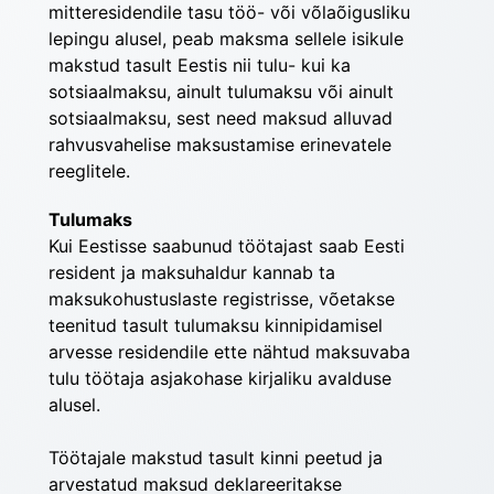
mitteresidendile tasu töö- või võlaõigusliku 
lepin­gu alusel, peab maksma sellele isikule 
makstud tasult Eestis nii tulu- kui ka 
sotsiaalmaksu, ainult tulumaksu või ainult 
sotsiaalmaksu, sest need maksud alluvad 
rahvusvahelise maksustamise erinevatele 
reeglitele.
Tulumaks
Kui Eestisse saabunud töötajast saab Eesti 
resident ja maksuhaldur kannab ta 
maksukohustuslaste regist­risse, võetakse 
teenitud tasult tulumaksu kinni­pidamisel 
arvesse residendile ette nähtud maksuvaba 
tulu töötaja asjakohase kirjaliku avalduse 
alusel.
Töötajale makstud tasult kinni peetud ja 
arvestatud maksud deklareeritakse 