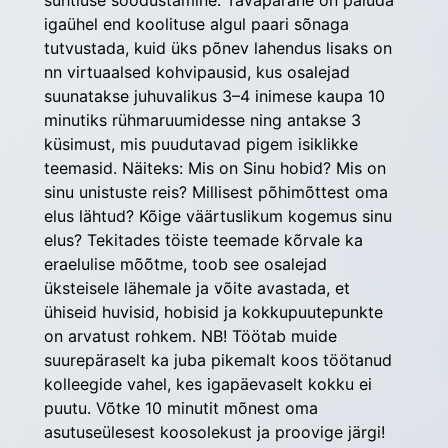
suhtluse soodustamine. Tavapärane on paluda 
igaühel end koolituse algul paari sõnaga 
tutvustada, kuid üks põnev lahendus lisaks on 
nn virtuaalsed kohvipausid, kus osalejad 
suunatakse juhuvalikus 3–4 inimese kaupa 10 
minutiks rühmaruumidesse ning antakse 3 
küsimust, mis puudutavad pigem isiklikke 
teemasid. Näiteks: Mis on Sinu hobid? Mis on 
sinu unistuste reis? Millisest põhimõttest oma 
elus lähtud? Kõige väärtuslikum kogemus sinu 
elus? Tekitades töiste teemade kõrvale ka 
eraelulise mõõtme, toob see osalejad 
üksteisele lähemale ja võite avastada, et 
ühiseid huvisid, hobisid ja kokkupuutepunkte 
on arvatust rohkem. NB! Töötab muide 
suurepäraselt ka juba pikemalt koos töötanud 
kolleegide vahel, kes igapäevaselt kokku ei 
puutu. Võtke 10 minutit mõnest oma 
asutuseülesest koosolekust ja proovige järgi!  