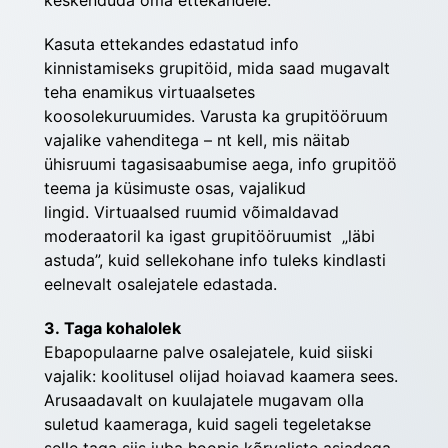
keskenduda oma ettekandele.
Kasuta ettekandes edastatud info 
kinnistamiseks grupitöid, mida saad mugavalt 
teha enamikus virtuaalsetes 
koosolekuruumides. Varusta ka grupitööruum 
vajalike vahenditega – nt kell, mis näitab 
ühisruumi tagasisaabumise aega, info grupitöö 
teema ja küsimuste osas, vajalikud 
lingid. Virtuaalsed ruumid võimaldavad 
moderaatoril ka igast grupitööruumist  „läbi 
astuda”, kuid sellekohane info tuleks kindlasti 
eelnevalt osalejatele edastada.
3. Taga kohalolek
Ebapopulaarne palve osalejatele, kuid siiski 
vajalik: koolitusel olijad hoiavad kaamera sees. 
Arusaadavalt on kuulajatele mugavam olla 
suletud kaameraga, kuid sageli tegeletakse 