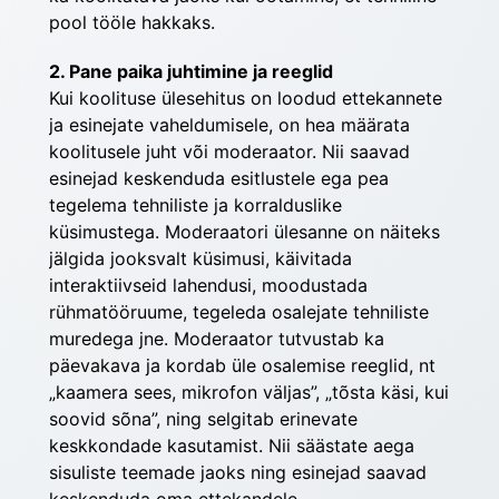
pool tööle hakkaks.
2. Pane paika juhtimine ja reeglid
Kui koolituse ülesehitus on loodud ettekannete 
ja esinejate vaheldumisele, on hea määrata 
koolitusele juht või moderaator. Nii saavad 
esinejad keskenduda esitlustele ega pea 
tegelema tehniliste ja korralduslike 
küsimustega. Moderaatori ülesanne on näiteks 
jälgida jooksvalt küsimusi, käivitada 
interaktiivseid lahendusi, moodustada 
rühmatööruume, tegeleda osalejate tehniliste 
muredega jne. Moderaator tutvustab ka 
päevakava ja kordab üle osalemise reeglid, nt 
„kaamera sees, mikrofon väljas”, „tõsta käsi, kui 
soovid sõna”, ning selgitab erinevate 
keskkondade kasutamist. Nii säästate aega 
sisuliste teemade jaoks ning esinejad saavad 