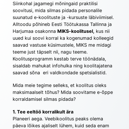
Siinkohal jagamegi mõningaid praktilisi 
soovitusi, mida silmas pidada personalile 
suunatud e-koolituste ja -kursuste läbiviimisel. 
Alltoodu põhineb Eesti Töötukassa Tallinna ja 
Harjumaa osakonna 
MIKS-koolitusel,
 kus nii 
uued kui soovi korral ka kogenumad kolleegid 
saavad vastuse küsimustele, MIKS me midagi 
teeme just täpselt nii, nagu teeme. 
Koolitusprogramm kestab terve töönädala, 
sisaldab mahukat infohulka ning koolitajatena 
saavad sõna  eri valdkondade spetsialistid. 
Mida meie tegime selleks, et koolitus oleks 
maksimaalselt tõhus? Mida soovitame e-õppe 
korraldamisel silmas pidada?
1. Tee eeltöö korralikult ära
Planeeri aega. Veebikoolitus peaks olema 
päeva lõikes ajaliselt lühem, kuid seda enam 