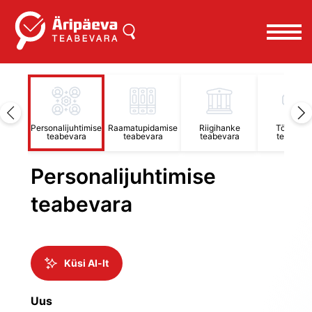
Personalijuhtimise
Raamatupidamise
Riigihanke
Töösuhet
evara
teabevara
teabevara
teabevara
teabevar
Personalijuhtimise
teabevara
Küsi AI-lt
Uus