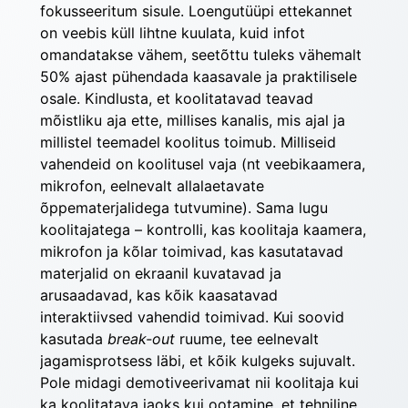
fokusseeritum sisule. Loengutüüpi ettekannet 
on veebis küll lihtne kuulata, kuid infot 
omandatakse vähem, seetõttu tuleks vähemalt 
50% ajast pühendada kaasavale ja praktilisele 
osale. Kindlusta, et koolitatavad teavad 
mõistliku aja ette, millises kanalis, mis ajal ja 
millistel teemadel koolitus toimub. Milliseid 
vahendeid on koolitusel vaja (nt veebikaamera, 
mikrofon, eelnevalt allalaetavate 
õppematerjalidega tutvumine). Sama lugu 
koolitajatega – kontrolli, kas koolitaja kaamera, 
mikrofon ja kõlar toimivad, kas kasutatavad 
materjalid on ekraanil kuvatavad ja 
arusaadavad, kas kõik kaasatavad 
interaktiivsed vahendid toimivad. Kui soovid 
kasutada 
break-out
 ruume, tee eelnevalt 
jagamisprotsess läbi, et kõik kulgeks sujuvalt. 
Pole midagi demotiveerivamat nii koolitaja kui 
ka koolitatava jaoks kui ootamine, et tehniline 