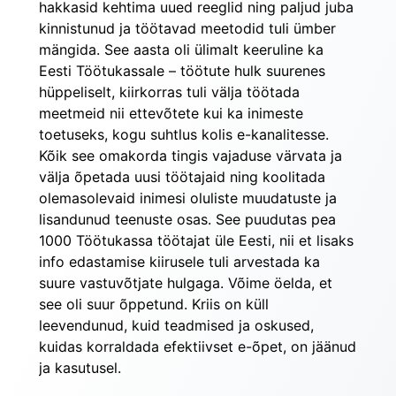
hakkasid kehtima uued reeglid ning paljud juba 
kinnistunud ja töötavad meetodid tuli ümber 
mängida. See aasta oli ülimalt keeruline ka 
Eesti Töötukassale – töötute hulk suurenes 
hüppeliselt, kiirkorras tuli välja töötada 
meetmeid nii ettevõtete kui ka inimeste 
toetuseks, kogu suhtlus kolis e-kanalitesse. 
Kõik see omakorda tingis vajaduse värvata ja 
välja õpetada uusi töötajaid ning koolitada 
olemasolevaid inimesi oluliste muudatuste ja 
lisandunud teenuste osas. See puudutas pea 
1000 Töötukassa töötajat üle Eesti, nii et lisaks 
info edastamise kiirusele tuli arvestada ka 
suure vastuvõtjate hulgaga. Võime öelda, et 
see oli suur õppetund. Kriis on küll 
leevendunud, kuid teadmised ja oskused, 
kuidas korraldada efektiivset e-õpet, on jäänud 
ja kasutusel.