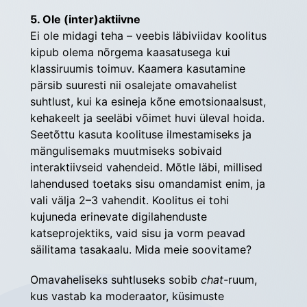
5. Ole (inter)aktiivne
Ei ole midagi teha – veebis läbiviidav koolitus 
kipub olema nõrgema kaasatusega kui 
klassiruumis toimuv. Kaamera kasutamine 
pärsib suuresti nii osalejate omavahelist 
suhtlust, kui ka esineja kõne emotsionaalsust, 
kehakeelt ja seeläbi võimet huvi üleval hoida. 
Seetõttu kasuta koolituse ilmestamiseks ja 
mängulisemaks muutmiseks sobivaid 
interaktiivseid vahendeid. Mõtle läbi, millised 
lahendused toetaks sisu omandamist enim, ja 
vali välja 2–3 vahendit. Koolitus ei tohi 
kujuneda erinevate digilahenduste 
katseprojektiks, vaid sisu ja vorm peavad 
säilitama tasakaalu. Mida meie soovitame?
Omavaheliseks suhtluseks sobib 
chat-
ruum, 
kus vastab ka moderaator, küsimuste 