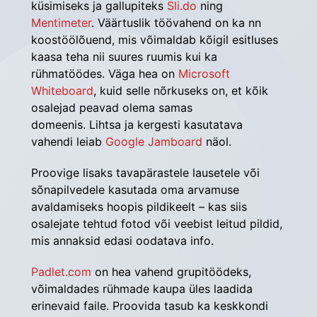
küsimiseks ja gallupiteks 
Sli.do
 ning 
Mentimeter
. Väärtuslik töövahend on ka nn 
koostöölõuend, mis võimaldab kõigil esitluses 
kaasa teha nii suures ruumis kui ka 
rühmatöödes. Väga hea on 
Microsoft 
Whiteboard
, kuid selle nõrkuseks on, et kõik 
osalejad peavad olema samas 
domeenis. Lihtsa ja kergesti kasutatava 
vahendi leiab 
Google Jamboard
 näol.
Proovige lisaks tavapärastele lausetele või 
sõnapilvedele kasutada oma arvamuse 
avaldamiseks hoopis pildikeelt – kas siis 
osalejate tehtud fotod või veebist leitud pildid, 
mis annaksid edasi oodatava info.
Padlet.com
 on hea vahend grupitöödeks, 
võimaldades rühmade kaupa üles laadida 
erinevaid faile. Proovida tasub ka keskkondi 