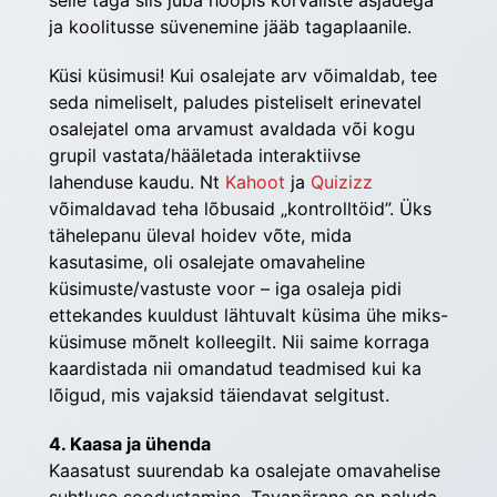
selle taga siis juba hoopis kõrvaliste asjadega 
ja koolitusse süvenemine jääb tagaplaanile.
Küsi küsimusi! Kui osalejate arv võimaldab, tee 
seda nimeliselt, paludes pisteliselt erinevatel 
osalejatel oma arvamust avaldada või kogu 
grupil vastata/hääletada interaktiivse 
lahenduse kaudu. Nt 
Kahoot
 ja 
Quizizz
võimaldavad teha lõbusaid „kontrolltöid”. Üks 
tähelepanu üleval hoidev võte, mida 
kasutasime, oli osalejate omavaheline 
küsimuste/vastuste voor – iga osaleja pidi 
ettekandes kuuldust lähtuvalt küsima ühe miks-
küsimuse mõnelt kolleegilt. Nii saime korraga 
kaardistada nii omandatud teadmised kui ka 
lõigud, mis vajaksid täiendavat selgitust.
4. Kaasa ja ühenda
Kaasatust suurendab ka osalejate omavahelise 