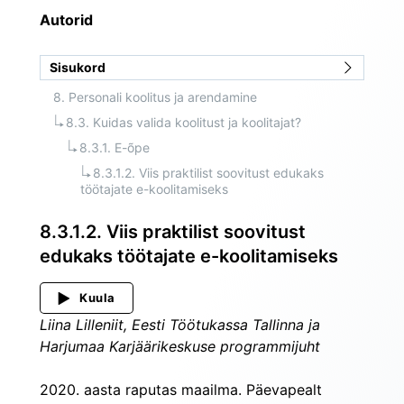
Autorid
Sisukord
8. Personali koolitus ja arendamine
8.3. Kuidas valida koolitust ja koolitajat?
8.3.1. E-õpe
8.3.1.2. Viis praktilist soovitust edukaks 
töötajate e-koolitamiseks
8.3.1.2. Viis praktilist soovitust
edukaks töötajate e-koolitamiseks
Kuula
Liina Lilleniit, Eesti Töötukassa Tallinna ja 
Harjumaa Karjäärikeskuse programmijuht
2020. aasta raputas maailma. Päevapealt 