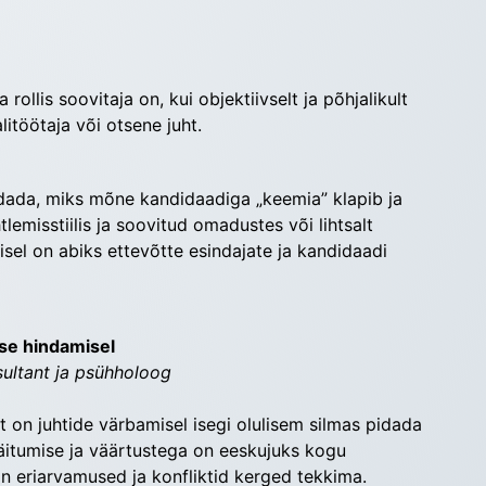
ollis soovitaja on, kui objektiivselt ja põhjalikult 
itöötaja või otsene juht.
dada, miks mõne kandidaadiga „keemia” klapib ja 
lemisstiilis ja soovitud omadustes või lihtsalt 
sel on abiks ettevõtte esindajate ja kandidaadi 
use hindamisel
sultant ja psühholoog
st on juhtide värbamisel isegi olulisem silmas pidada
 käitumise ja väärtustega on eeskujuks kogu
on eriarvamused ja konfliktid kerged tekkima.