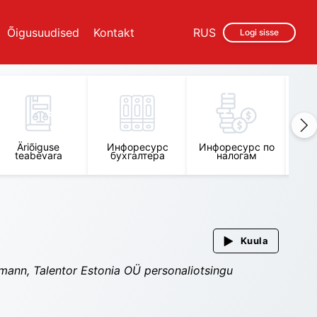
Õigusuudised
Kontakt
RUS
Logi sisse
Инф
Äriõiguse
Инфоресурс
Инфоресурс по
т
teabevara
бухгалтерa
налогам
о
Kuula
utmann, Talentor Estonia OÜ personaliotsingu 