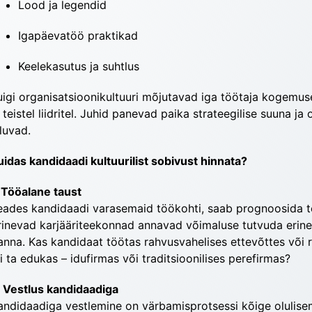
Lood ja legendid
Igapäevatöö praktikad
Keelekasutus ja suhtlus
uigi organisatsioonikultuuri mõjutavad iga töötaja kogemuse
a teistel liidritel. Juhid panevad paika strateegilise suuna j
lluvad.
uidas kandidaadi kultuurilist sobivust hinnata?
. Tööalane taust
eades kandidaadi varasemaid töökohti, saab prognoosida te
rinevad karjääriteekonnad annavad võimaluse tutvuda erine
anna. Kas kandidaat töötas rahvusvahelises ettevõttes või r
li ta edukas – idufirmas või traditsioonilises perefirmas?
. Vestlus kandidaadiga
andidaadiga vestlemine on värbamisprotsessi kõige olulisem os