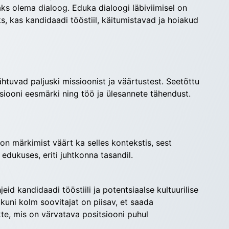
ks olema dialoog. Eduka dialoogi läbiviimisel on 
s, kas kandidaadi tööstiil, käitumistavad ja hoiakud 
tuvad paljuski missioonist ja väärtustest. Seetõttu 
itsiooni eesmärki ning töö ja ülesannete tähendust.
on märkimist väärt ka selles kontekstis, sest 
dukuses, eriti juhtkonna tasandil.
d kandidaadi tööstiili ja potentsiaalse kultuurilise 
uni kolm soovitajat on piisav, et saada 
te, mis on värvatava positsiooni puhul 