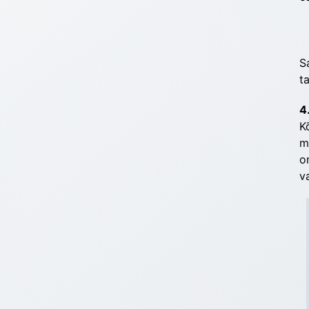
S
t
4
K
m
o
v