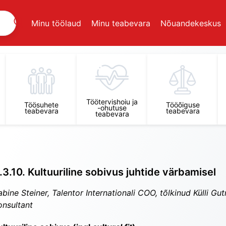
Minu töölaud
Minu teabevara
Nõuandekeskus
Töötervishoiu ja
Töösuhete
Tööõiguse
-ohutuse
teabevara
teabevara
teabevara
.3.10. Kultuuriline sobivus juhtide värbamisel
abine Steiner, Talentor Internationali COO, tõlkinud Külli G
onsultant