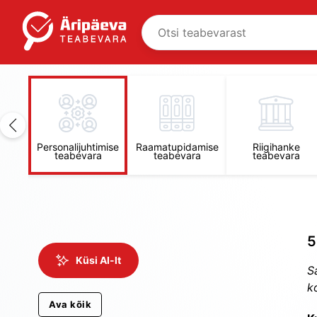
Personalijuhtimise
Raamatupidamise
Riigihanke
vara
teabevara
teabevara
teabevara
5
Küsi AI-lt
S
k
Ava kõik