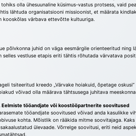
i tohiks olla ühesuunaline küsimus-vastus protsess, vaid pea
ähtis lähtuda organisatsiooni missioonist, et määrata kindlak
n kooskõlas värbava ettevõtte kultuuriga.
ue põlvkonna juhid on väga eesmärgile orienteeritud ning läh
n selles vestluse etapis eriti tähtis rõhutada värvatava pos
ageli tsiteeritud kreedo „Värvake hoiakuid, õpetage oskusi” 
oiakud võivad olla määrava tähtsusega juhitava meeskonna e
. Eelmiste tööandjate või koostööpartnerite soovitused
arasemate tööandjate soovitused võivad anda kasulikke vihjei
obivuse kohta. Mõistlik on rääkida mitme soovitajaga. Kaks k
asakaalustatud ülevaade. Võrrelge soovitusi, eriti neid aspek
smatähtsad.