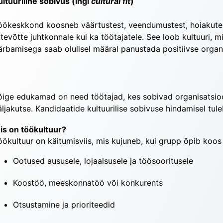
ultuuriline sobivus (ingl 
cultural fit
)
öökeskkond koosneb väärtustest, veendumustest, hoiakutest
ttevõtte juhtkonnale kui ka töötajatele. See loob kultuuri, m
ärbamisega saab olulisel määral panustada positiivse organis
õige edukamad on need töötajad, kes sobivad organisatsioon
äljakutse. Kandidaatide kultuurilise sobivuse hindamisel tule
is on töökultuur?
öökultuur on käitumisviis, mis kujuneb, kui grupp õpib koos
Ootused aususele, lojaalsusele ja töösooritusele
Koostöö, meeskonnatöö või konkurents
Otsustamine ja prioriteedid