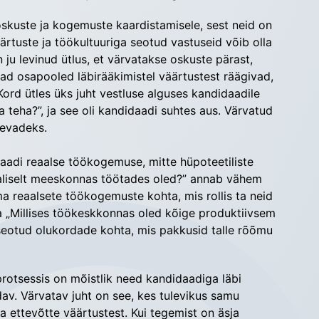
 oskuste ja kogemuste kaardistamisele, sest neid on
äärtuste ja töökultuuriga seotud vastuseid võib olla
 ju levinud ütlus, et värvatakse oskuste pärast,
d osapooled läbirääkimistel väärtustest räägivad,
Kord ütles üks juht vestluse alguses kandidaadile
 teha?”, ja see oli kandidaadi suhtes aus. Värvatud
äevadeks.
daadi reaalse töökogemuse, mitte hüpoteetiliste
avaliselt meeskonnas töötades oled?” annab vähem
ma reaalsete töökogemuste kohta, mis rollis ta neid
ida „Millises töökeskkonnas oled kõige produktiivsem
 seotud olukordade kohta, mis pakkusid talle rõõmu
rotsessis on mõistlik need kandidaadiga läbi
av. Värvatav juht on see, kes tulevikus samu
 ettevõtte väärtustest. Kui tegemist on äsja