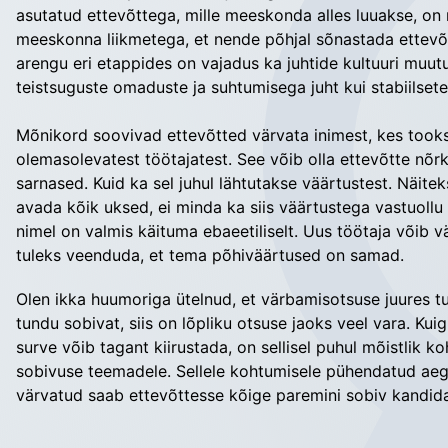
asutatud ettevõttega, mille meeskonda alles luuakse, o
meeskonna liikmetega, et nende põhjal sõnastada ettevõt
arengu eri etappides on vajadus ka juhtide kultuuri muutu
teistsuguste omaduste ja suhtumisega juht kui stabiilsete
Mõnikord soovivad ettevõtted värvata inimest, kes tooks l
olemasolevatest töötajatest. See võib olla ettevõtte nõr
sarnased. Kuid ka sel juhul lähtutakse väärtustest. Näitek
avada kõik uksed, ei minda ka siis väärtustega vastuoll
nimel on valmis käituma ebaeetiliselt. Uus töötaja võib v
tuleks veenduda, et tema põhiväärtused on samad.
Olen ikka huumoriga ütelnud, et värbamisotsuse juures tu
tundu sobivat, siis on lõpliku otsuse jaoks veel vara. Ku
surve võib tagant kiirustada, on sellisel puhul mõistlik k
sobivuse teemadele. Sellele kohtumisele pühendatud aeg 
värvatud saab ettevõttesse kõige paremini sobiv kandida