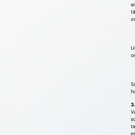
e
t
o
U
o
S
h
3
V
s
t
e