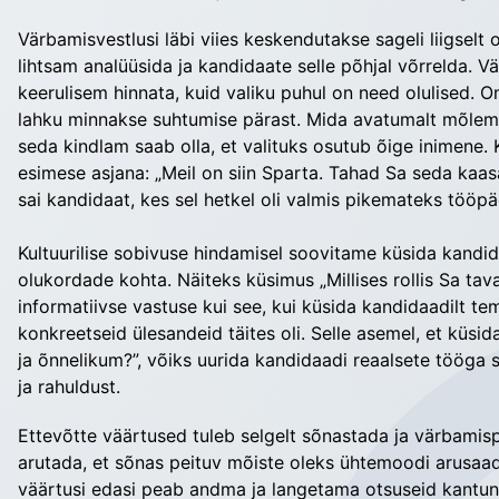
Värbamisvestlusi läbi viies keskendutakse sageli liigselt
lihtsam analüüsida ja kandidaate selle põhjal võrrelda. V
keerulisem hinnata, kuid valiku puhul on need olulised. On
lahku minnakse suhtumise pärast. Mida avatumalt mõlema
seda kindlam saab olla, et valituks osutub õige inimene. 
esimese asjana: „Meil on siin Sparta. Tahad Sa seda kaasa
sai kandidaat, kes sel hetkel oli valmis pikemateks tööp
Kultuurilise sobivuse hindamisel soovitame küsida kandi
olukordade kohta. Näiteks küsimus „Millises rollis Sa t
informatiivse vastuse kui see, kui küsida kandidaadilt te
konkreetseid ülesandeid täites oli. Selle asemel, et küs
ja õnnelikum?”, võiks uurida kandidaadi reaalsete tööga
ja rahuldust.
Ettevõtte väärtused tuleb selgelt sõnastada ja värbamisp
arutada, et sõnas peituv mõiste oleks ühtemoodi arusaad
väärtusi edasi peab andma ja langetama otsuseid kantuna