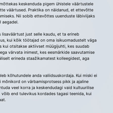
n mõttekas keskenduda pigem ühistele väärtustele
te väärtused. Praktika on näidanud, et ettevõtte
miseks. Nii sobib ettevõttes uuenduste läbiviijaks
l aegadel.
isaväärtust just selle kaudu, et ta erineb
kus, kui kõik töötajad on oma isikuomadustelt väga
s kui otsitakse aktiivset müügijuhti, kes suudab
u ega värvata inimest, kes eesmärkide saavutamise
äliselt erineda staažikamatest kolleegidest, aga
leb kõhutundele anda valiidsuskordaja. Kui miski ei
igi mõnikord on värbamisprotsess pikk ja ajaline
ohtuda veel korra ja keskendudagi vaid kultuurilise
võib end tulevikus kordades tagasi teenida, kui
at.