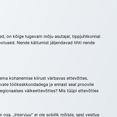
d, on kõige tugevam mõju asutajal, tippjuhtkonnal 
a ootused. Nende käitumist jäljendavad tihti nende 
ma kohanemise kiirust värbavas ettevõttes. 
vate töökeskkondadega ja ennast seal proovile 
egionaalses väikeettevõttes? Mis tüüpi ettevõttes 
a. „Intervjuu” ei ole sobilik mõiste, sest vestlus 