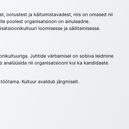
, ootustest ja käitumistavadest, mis on omased nii 
ille poolest organisatsioon on ainulaadne. 
atsioonikultuuri loomisesse ja säilitamisesse.
ikultuuriga. Juhtide värbamisel on sobiva leidmine 
b analüüsida nii organisatsiooni kui ka kandidaate.
 töötama. Kultuur avaldub järgmiselt.