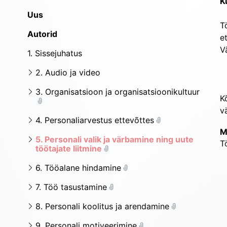
K
Uus
T
Autorid
e
V
1. Sissejuhatus
2. Audio ja video
3. Organisatsioon ja organisatsioonikultuur
K
v
4. Personaliarvestus ettevõttes
M
5. Personali valik ja värbamine ning uute
T
töötajate liitmine
6. Tööalane hindamine
7. Töö tasustamine
8. Personali koolitus ja arendamine
9. Personali motiveerimine