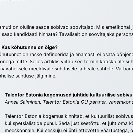
amuti on oluline saada sobivad soovitajad. Mis ametikohal ja r
a saab kandidaati hinnata? Tavaliselt on soovitajaks personal
. Kas kõhutunne on õige?
õhutunnet on raske defineerida ja enamasti ei osata põhjen
õnega mitte. Selles artiklis viitab see termin kooskõlale suht
mavahelisele meeldivale suhtlusele ja heale suhtele. Värbami
ahelise suhtluse jälgimine.
Talentor Estonia kogemused juhtide kultuurilise sobiv
Anneli Salminen, Talentor Estonia OÜ partner, vanemkon
Talentor Estonia kogemus kinnitab, et kultuurilist sobivu
kui spetsialistide puhul. Seda just seetõttu, et juht oma
meeskonnale. Kui eeskuju ei ühti ettevõtte väärtustega, 