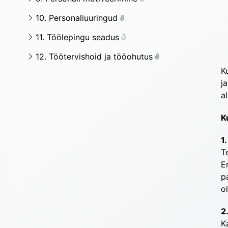
10. Personaliuuringud
11. Töölepingu seadus
12. Töötervishoid ja tööohutus
K
j
a
K
1
T
E
p
o
2
K