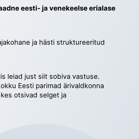
adne eesti- ja venekeelse erialase 
ajakohane ja hästi struktureeritud 
 
s leiad just siit sobiva vastuse. 
okku Eesti parimad ärivaldkonna 
kes otsivad selget ja 