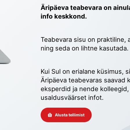
Äripäeva teabevara on ainula
info keskkond.
Teabevara sisu on praktiline, 
ning seda on lihtne kasutada.
Kui Sul on erialane küsimus, sii
Äripäeva teabevaras saavad k
eksperdid ja nende kolleegid, 
usaldusväärset infot. 
Alusta tellimist