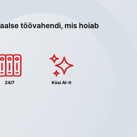
aalse töövahendi, mis hoiab 
24/7
Küsi AI-lt