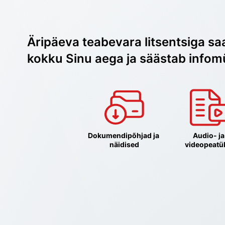
Äripäeva teabevara litsentsiga sa
kokku Sinu aega ja säästab infom
Dokumendipõhjad ja 
Audio- ja 
näidised
videopeatü