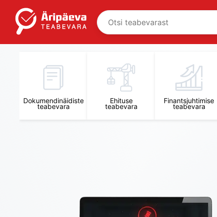
Äripäeva Teabevara ja Nõuandekeskus
Dokumendinäidiste
Ehituse
Finantsjuhtimise
teabevara
teabevara
teabevara