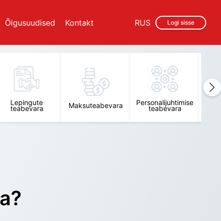
Õigusuudised
Kontakt
RUS
Logi sisse
Lepingute
Personalijuhtimise
Raam
Maksuteabevara
teabevara
teabevara
t
ra?