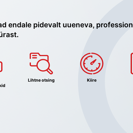
ad endale pidevalt uueneva, profession
ürast.
Lihtne otsing
Kiire
kid