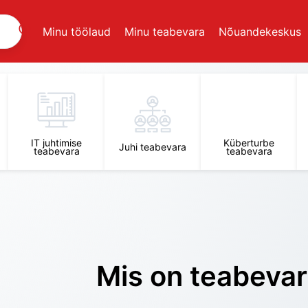
Minu töölaud
Minu teabevara
Nõuandekeskus
IT juhtimise
Küberturbe
Juhi teabevara
teabevara
teabevara
Mis on teabeva