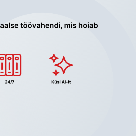
aalse töövahendi, mis hoiab 
24/7
Küsi AI-lt