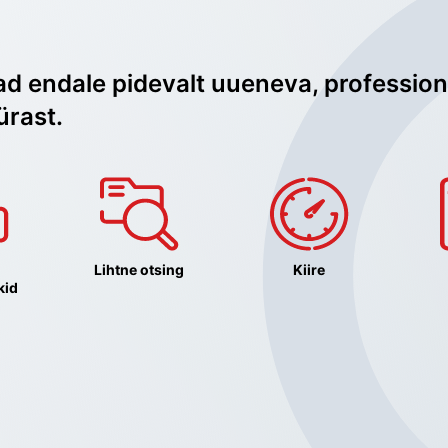
ad endale pidevalt uueneva, profession
ürast.
Lihtne otsing
Kiire
kid