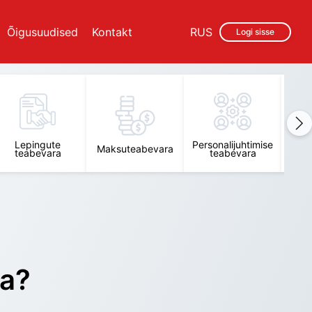
Õigusuudised
Kontakt
RUS
Logi sisse
Lepingute
Personalijuhtimise
Raam
Maksuteabevara
teabevara
teabevara
t
ra?