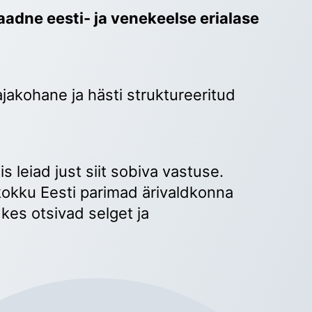
adne eesti- ja venekeelse erialase 
ajakohane ja hästi struktureeritud 
 
s leiad just siit sobiva vastuse. 
okku Eesti parimad ärivaldkonna 
kes otsivad selget ja 