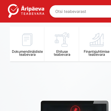
Äripäeva Teabevara ja Nõuandekeskus
Dokumendinäidiste
Ehituse
Finantsjuhtimise
teabevara
teabevara
teabevara