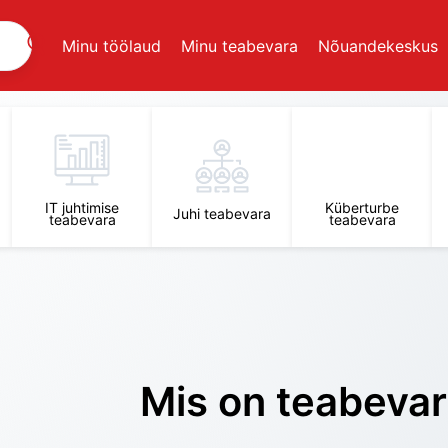
Minu töölaud
Minu teabevara
Nõuandekeskus
IT juhtimise
Küberturbe
Juhi teabevara
teabevara
teabevara
Mis on teabeva