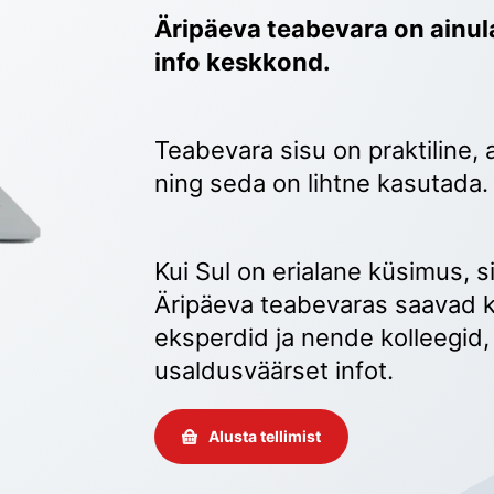
Äripäeva teabevara on ainula
info keskkond.
Teabevara sisu on praktiline, 
ning seda on lihtne kasutada.
Kui Sul on erialane küsimus, sii
Äripäeva teabevaras saavad k
eksperdid ja nende kolleegid, 
usaldusväärset infot. 
Alusta tellimist