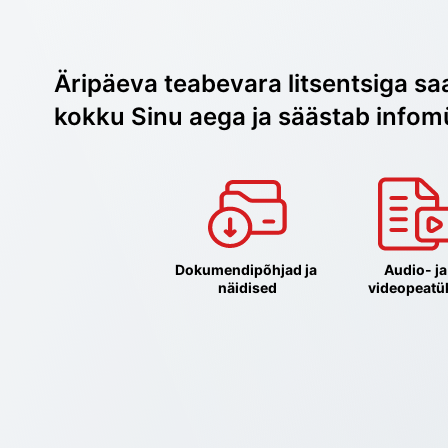
Äripäeva teabevara litsentsiga sa
kokku Sinu aega ja säästab infom
Dokumendipõhjad ja 
Audio- ja 
näidised
videopeatü