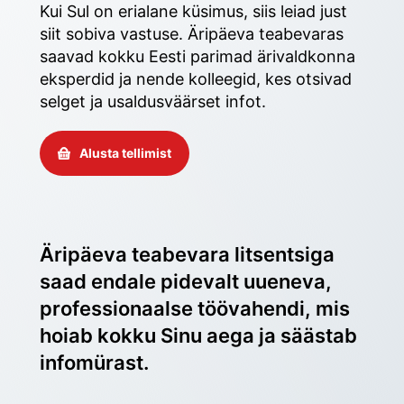
Kui Sul on erialane küsimus, siis leiad just 
siit sobiva vastuse. Äripäeva teabevaras 
saavad kokku Eesti parimad ärivaldkonna 
eksperdid ja nende kolleegid, kes otsivad 
selget ja usaldusväärset infot. 
Alusta tellimist
Äripäeva teabevara litsentsiga 
saad endale pidevalt uueneva, 
professionaalse töövahendi, mis 
hoiab kokku Sinu aega ja säästab 
infomürast.