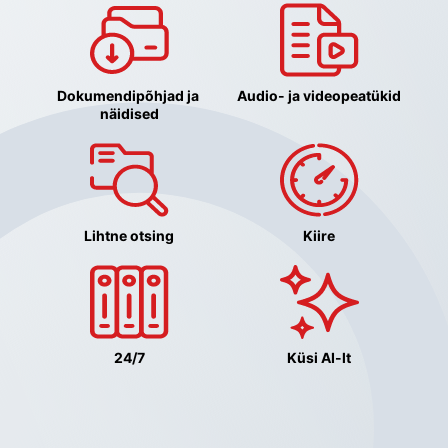
Dokumendipõhjad ja 
Audio- ja videopeatükid
näidised
Lihtne otsing
Kiire
24/7
Küsi AI-lt