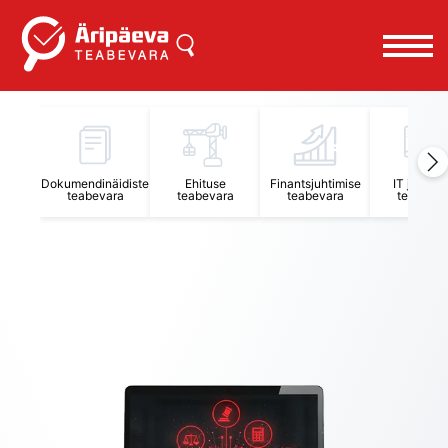
Äripäeva Teabevara ja Nõuandekeskus
Dokumendinäidiste
Ehituse
Finantsjuhtimise
IT juhtimi
teabevara
teabevara
teabevara
teabevar