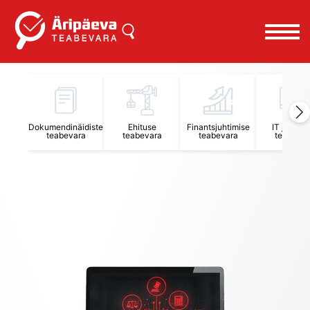
Äripäeva Teabevara ja Nõuandekeskus
Dokumendinäidiste
Ehituse
Finantsjuhtimise
IT juhtimi
teabevara
teabevara
teabevara
teabevar