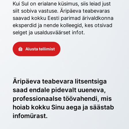
Kui Sul on erialane küsimus, siis leiad just 
siit sobiva vastuse. Äripäeva teabevaras 
saavad kokku Eesti parimad ärivaldkonna 
eksperdid ja nende kolleegid, kes otsivad 
selget ja usaldusväärset infot. 
Alusta tellimist
Äripäeva teabevara litsentsiga 
saad endale pidevalt uueneva, 
professionaalse töövahendi, mis 
hoiab kokku Sinu aega ja säästab 
infomürast.