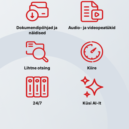
Dokumendipõhjad ja 
Audio- ja videopeatükid
näidised
Lihtne otsing
Kiire
24/7
Küsi AI-lt