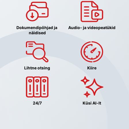
Dokumendipõhjad ja 
Audio- ja videopeatükid
näidised
Lihtne otsing
Kiire
24/7
Küsi AI-lt