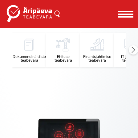
Äripäeva Teabevara ja Nõuandekeskus
Dokumendinäidiste
Ehituse
Finantsjuhtimise
IT juhtimi
teabevara
teabevara
teabevara
teabevar