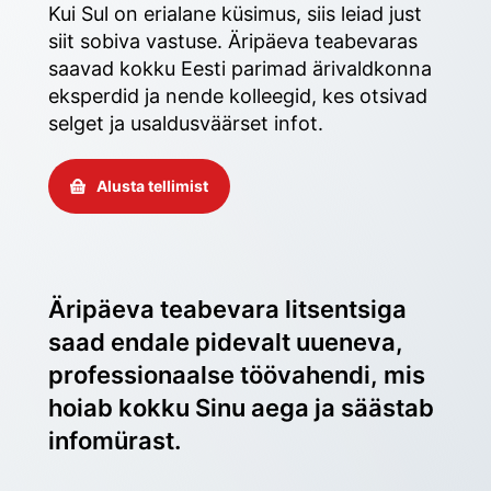
Kui Sul on erialane küsimus, siis leiad just 
siit sobiva vastuse. Äripäeva teabevaras 
saavad kokku Eesti parimad ärivaldkonna 
eksperdid ja nende kolleegid, kes otsivad 
selget ja usaldusväärset infot. 
Alusta tellimist
Äripäeva teabevara litsentsiga 
saad endale pidevalt uueneva, 
professionaalse töövahendi, mis 
hoiab kokku Sinu aega ja säästab 
infomürast.