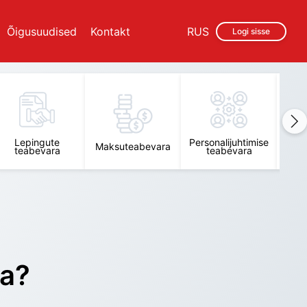
Õigusuudised
Kontakt
RUS
Logi sisse
Lepingute
Personalijuhtimise
Raam
Maksuteabevara
teabevara
teabevara
t
ra?