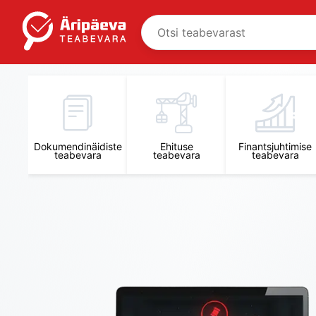
Äripäeva Teabevara ja Nõuandekeskus
Dokumendinäidiste
Ehituse
Finantsjuhtimise
teabevara
teabevara
teabevara