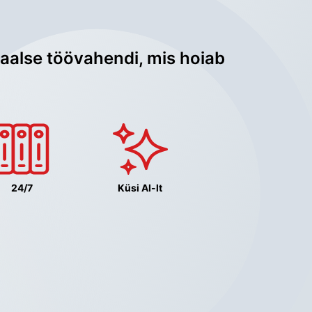
aalse töövahendi, mis hoiab 
24/7
Küsi AI-lt