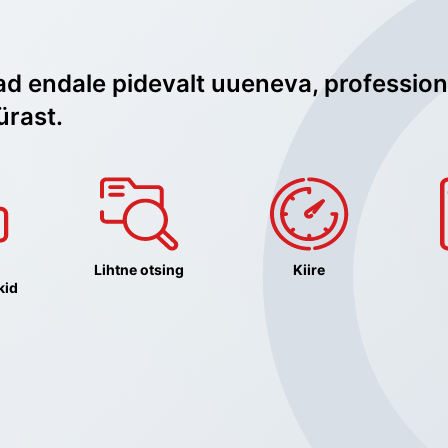
ad endale pidevalt uueneva, profession
ürast.
Lihtne otsing
Kiire
kid