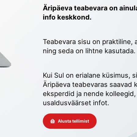
Äripäeva teabevara on ainula
info keskkond.
Teabevara sisu on praktiline, 
ning seda on lihtne kasutada.
Kui Sul on erialane küsimus, sii
Äripäeva teabevaras saavad k
eksperdid ja nende kolleegid, 
usaldusväärset infot. 
Alusta tellimist