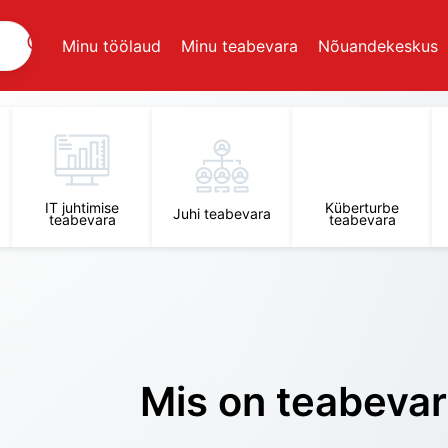
Minu töölaud
Minu teabevara
Nõuandekeskus
IT juhtimise
Küberturbe
Juhi teabevara
teabevara
teabevara
Mis on teabeva