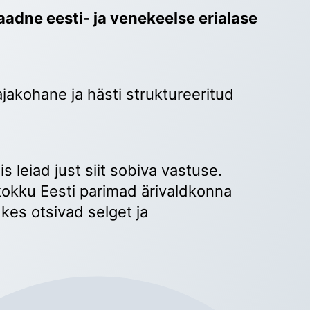
adne eesti- ja venekeelse erialase 
ajakohane ja hästi struktureeritud 
 
s leiad just siit sobiva vastuse. 
okku Eesti parimad ärivaldkonna 
kes otsivad selget ja 