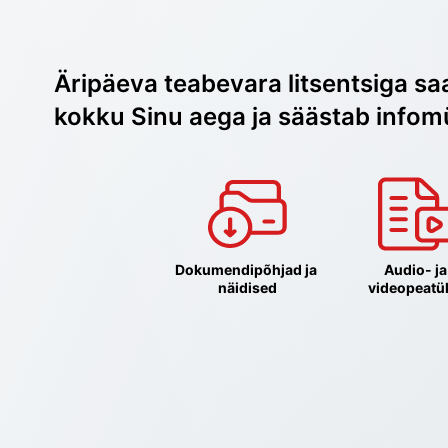
Äripäeva teabevara litsentsiga sa
kokku Sinu aega ja säästab infom
Dokumendipõhjad ja 
Audio- ja 
näidised
videopeatü