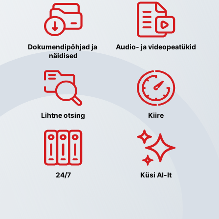
Dokumendipõhjad ja 
Audio- ja videopeatükid
näidised
Lihtne otsing
Kiire
24/7
Küsi AI-lt