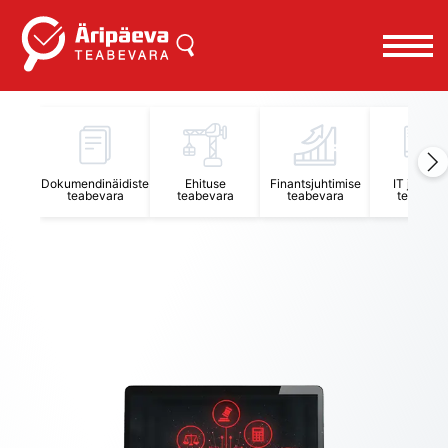
Äripäeva Teabevara ja Nõuandekeskus
Dokumendinäidiste
Ehituse
Finantsjuhtimise
IT juhtimi
teabevara
teabevara
teabevara
teabevar