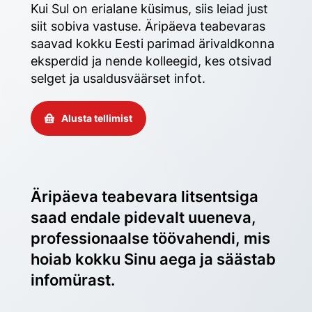
Kui Sul on erialane küsimus, siis leiad just 
siit sobiva vastuse. Äripäeva teabevaras 
saavad kokku Eesti parimad ärivaldkonna 
eksperdid ja nende kolleegid, kes otsivad 
selget ja usaldusväärset infot. 
Alusta tellimist
Äripäeva teabevara litsentsiga 
saad endale pidevalt uueneva, 
professionaalse töövahendi, mis 
hoiab kokku Sinu aega ja säästab 
infomürast.