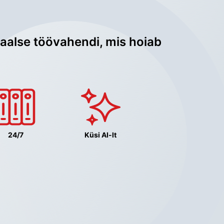
aalse töövahendi, mis hoiab 
24/7
Küsi AI-lt