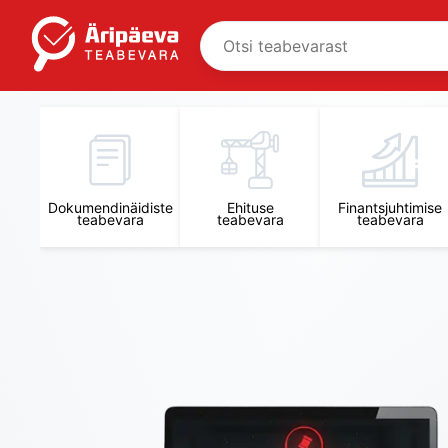
Äripäeva Teabevara ja Nõuandekeskus
Dokumendinäidiste
Ehituse
Finantsjuhtimise
teabevara
teabevara
teabevara