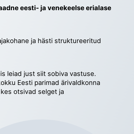
adne eesti- ja venekeelse erialase 
ajakohane ja hästi struktureeritud 
 
s leiad just siit sobiva vastuse. 
okku Eesti parimad ärivaldkonna 
kes otsivad selget ja 