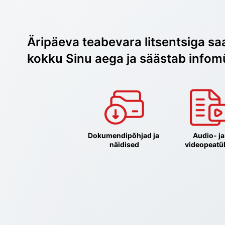
Äripäeva teabevara litsentsiga sa
kokku Sinu aega ja säästab infom
Dokumendipõhjad ja 
Audio- ja 
näidised
videopeatü