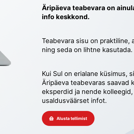
Äripäeva teabevara on ainula
info keskkond.
Teabevara sisu on praktiline, 
ning seda on lihtne kasutada.
Kui Sul on erialane küsimus, sii
Äripäeva teabevaras saavad k
eksperdid ja nende kolleegid, 
usaldusväärset infot. 
Alusta tellimist