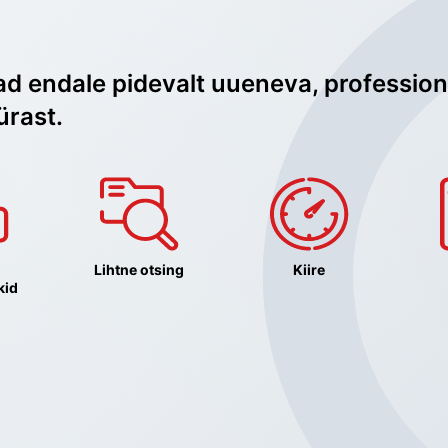
ad endale pidevalt uueneva, profession
ürast.
Lihtne otsing
Kiire
kid