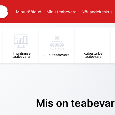
Minu töölaud
Minu teabevara
Nõuandekeskus
IT juhtimise
Küberturbe
Juhi teabevara
teabevara
teabevara
Mis on teabeva