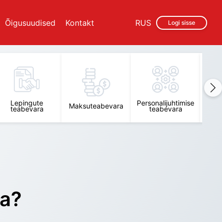
Õigusuudised
Kontakt
RUS
Logi sisse
Lepingute
Personalijuhtimise
Raam
Maksuteabevara
teabevara
teabevara
t
ra?