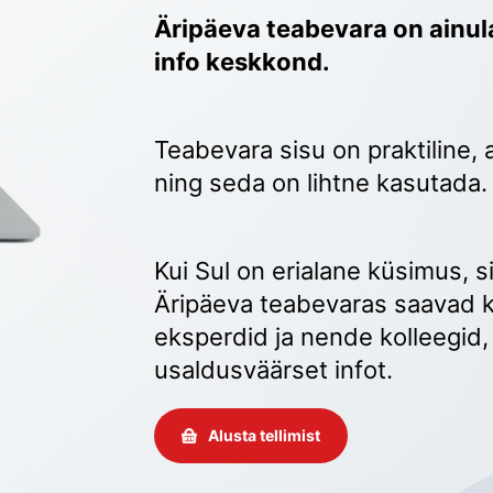
Äripäeva teabevara on ainula
info keskkond.
Teabevara sisu on praktiline, 
ning seda on lihtne kasutada.
Kui Sul on erialane küsimus, sii
Äripäeva teabevaras saavad k
eksperdid ja nende kolleegid, 
usaldusväärset infot. 
Alusta tellimist