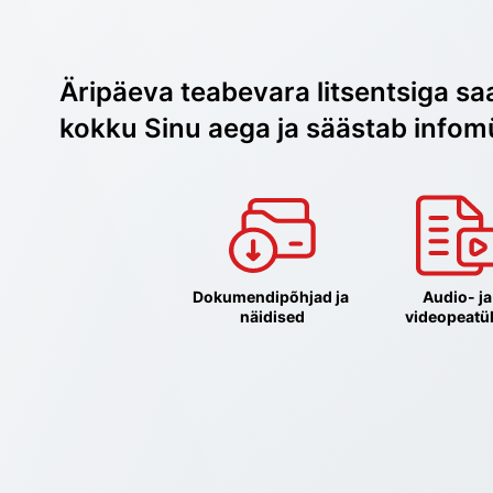
Äripäeva teabevara litsentsiga sa
kokku Sinu aega ja säästab infom
Dokumendipõhjad ja 
Audio- ja 
näidised
videopeatü