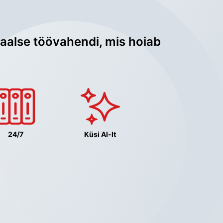
aalse töövahendi, mis hoiab 
24/7
Küsi AI-lt