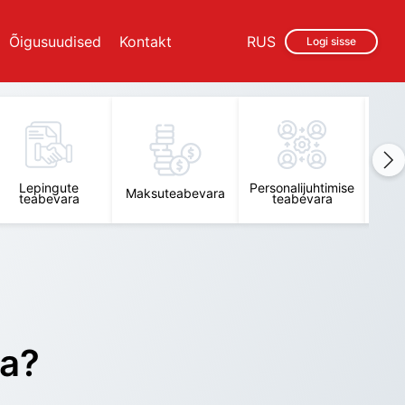
Õigusuudised
Kontakt
RUS
Logi sisse
Lepingute
Personalijuhtimise
Raam
Maksuteabevara
teabevara
teabevara
t
ra?