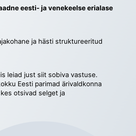
adne eesti- ja venekeelse erialase 
ajakohane ja hästi struktureeritud 
 
s leiad just siit sobiva vastuse. 
okku Eesti parimad ärivaldkonna 
kes otsivad selget ja 