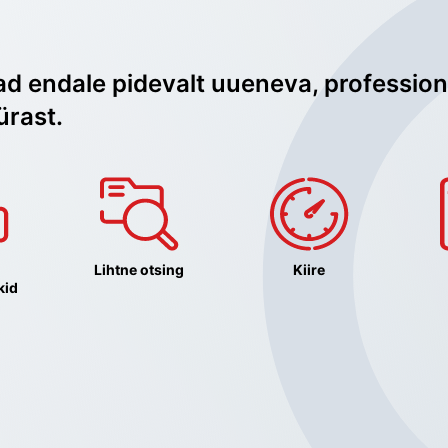
ad endale pidevalt uueneva, profession
ürast.
Lihtne otsing
Kiire
kid