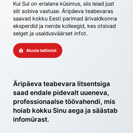
Kui Sul on erialane küsimus, siis leiad just 
siit sobiva vastuse. Äripäeva teabevaras 
saavad kokku Eesti parimad ärivaldkonna 
eksperdid ja nende kolleegid, kes otsivad 
selget ja usaldusväärset infot. 
Alusta tellimist
Äripäeva teabevara litsentsiga 
saad endale pidevalt uueneva, 
professionaalse töövahendi, mis 
hoiab kokku Sinu aega ja säästab 
infomürast.