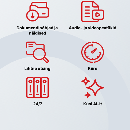
Dokumendipõhjad ja 
Audio- ja videopeatükid
näidised
Lihtne otsing
Kiire
24/7
Küsi AI-lt