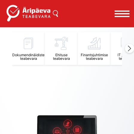
Äripäeva Teabevara ja Nõuandekeskus
Dokumendinäidiste
Ehituse
Finantsjuhtimise
IT juhtimi
teabevara
teabevara
teabevara
teabevar