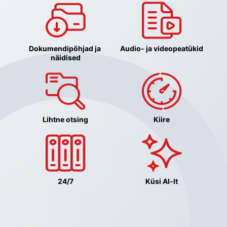
Dokumendipõhjad ja 
Audio- ja videopeatükid
näidised
Lihtne otsing
Kiire
24/7
Küsi AI-lt