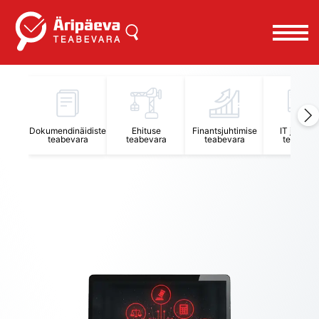
Äripäeva Teabevara ja Nõuandekeskus
Dokumendinäidiste
Ehituse
Finantsjuhtimise
IT juhtimi
teabevara
teabevara
teabevara
teabevar