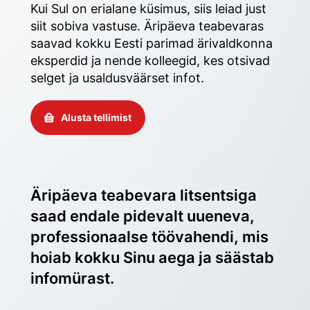
Kui Sul on erialane küsimus, siis leiad just 
siit sobiva vastuse. Äripäeva teabevaras 
saavad kokku Eesti parimad ärivaldkonna 
eksperdid ja nende kolleegid, kes otsivad 
selget ja usaldusväärset infot. 
Alusta tellimist
Äripäeva teabevara litsentsiga 
saad endale pidevalt uueneva, 
professionaalse töövahendi, mis 
hoiab kokku Sinu aega ja säästab 
infomürast.