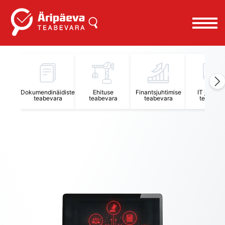
Äripäeva Teabevara ja Nõuandekeskus
Dokumendinäidiste
Ehituse
Finantsjuhtimise
IT juhtimi
teabevara
teabevara
teabevara
teabevar