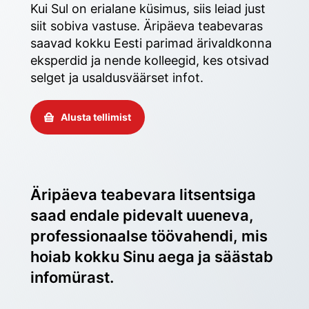
Kui Sul on erialane küsimus, siis leiad just 
siit sobiva vastuse. Äripäeva teabevaras 
saavad kokku Eesti parimad ärivaldkonna 
eksperdid ja nende kolleegid, kes otsivad 
selget ja usaldusväärset infot. 
Alusta tellimist
Äripäeva teabevara litsentsiga 
saad endale pidevalt uueneva, 
professionaalse töövahendi, mis 
hoiab kokku Sinu aega ja säästab 
infomürast.