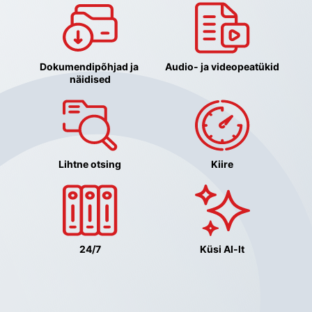
Dokumendipõhjad ja 
Audio- ja videopeatükid
näidised
Lihtne otsing
Kiire
24/7
Küsi AI-lt