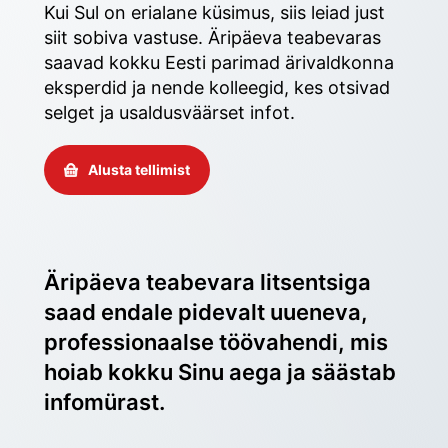
Kui Sul on erialane küsimus, siis leiad just 
siit sobiva vastuse. Äripäeva teabevaras 
saavad kokku Eesti parimad ärivaldkonna 
eksperdid ja nende kolleegid, kes otsivad 
selget ja usaldusväärset infot. 
Alusta tellimist
Äripäeva teabevara litsentsiga 
saad endale pidevalt uueneva, 
professionaalse töövahendi, mis 
hoiab kokku Sinu aega ja säästab 
infomürast.