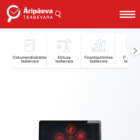
Äripäeva Teabevara ja Nõuandekeskus
Dokumendinäidiste
Ehituse
Finantsjuhtimise
IT juhtimi
teabevara
teabevara
teabevara
teabevar