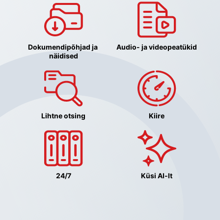
Dokumendipõhjad ja 
Audio- ja videopeatükid
näidised
Lihtne otsing
Kiire
24/7
Küsi AI-lt