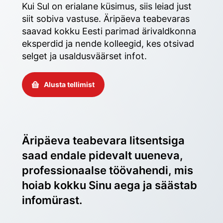
Kui Sul on erialane küsimus, siis leiad just 
siit sobiva vastuse. Äripäeva teabevaras 
saavad kokku Eesti parimad ärivaldkonna 
eksperdid ja nende kolleegid, kes otsivad 
selget ja usaldusväärset infot. 
Alusta tellimist
Äripäeva teabevara litsentsiga 
saad endale pidevalt uueneva, 
professionaalse töövahendi, mis 
hoiab kokku Sinu aega ja säästab 
infomürast.