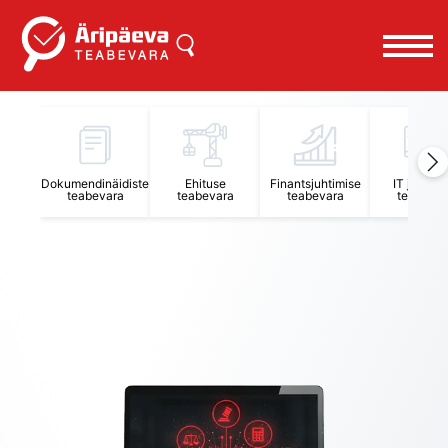
Äripäeva Teabevara ja Nõuandekeskus
Dokumendinäidiste
Ehituse
Finantsjuhtimise
IT juhtimi
teabevara
teabevara
teabevara
teabevar