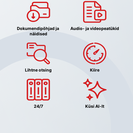
Dokumendipõhjad ja 
Audio- ja videopeatükid
näidised
Lihtne otsing
Kiire
24/7
Küsi AI-lt