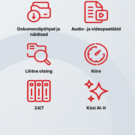
Dokumendipõhjad ja 
Audio- ja videopeatükid
näidised
Lihtne otsing
Kiire
24/7
Küsi AI-lt