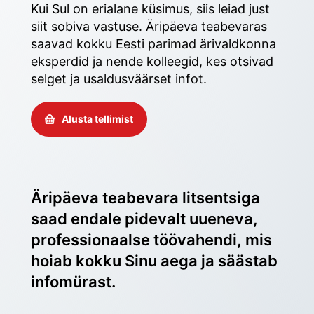
Kui Sul on erialane küsimus, siis leiad just 
siit sobiva vastuse. Äripäeva teabevaras 
saavad kokku Eesti parimad ärivaldkonna 
eksperdid ja nende kolleegid, kes otsivad 
selget ja usaldusväärset infot. 
Alusta tellimist
Äripäeva teabevara litsentsiga 
saad endale pidevalt uueneva, 
professionaalse töövahendi, mis 
hoiab kokku Sinu aega ja säästab 
infomürast.