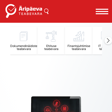
Äripäeva Teabevara ja Nõuandekeskus
Dokumendinäidiste
Ehituse
Finantsjuhtimise
IT juhtimi
teabevara
teabevara
teabevara
teabevar