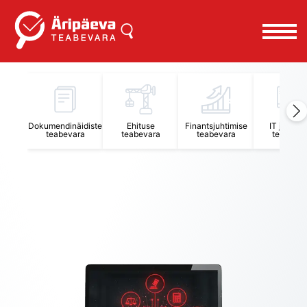
Äripäeva Teabevara ja Nõuandekeskus
Dokumendinäidiste
Ehituse
Finantsjuhtimise
IT juhtimi
teabevara
teabevara
teabevara
teabevar