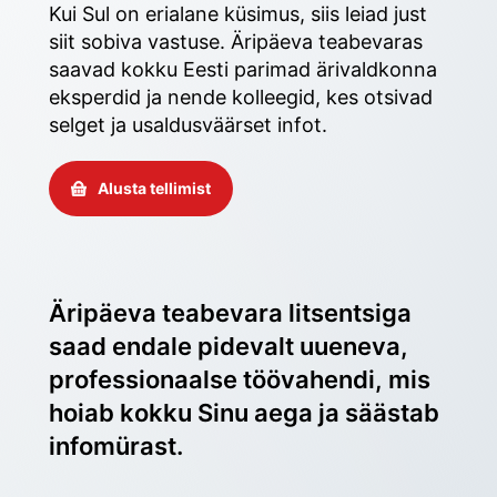
Kui Sul on erialane küsimus, siis leiad just 
siit sobiva vastuse. Äripäeva teabevaras 
saavad kokku Eesti parimad ärivaldkonna 
eksperdid ja nende kolleegid, kes otsivad 
selget ja usaldusväärset infot. 
Alusta tellimist
Äripäeva teabevara litsentsiga 
saad endale pidevalt uueneva, 
professionaalse töövahendi, mis 
hoiab kokku Sinu aega ja säästab 
infomürast.