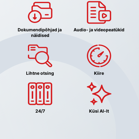
Dokumendipõhjad ja 
Audio- ja videopeatükid
näidised
Lihtne otsing
Kiire
24/7
Küsi AI-lt