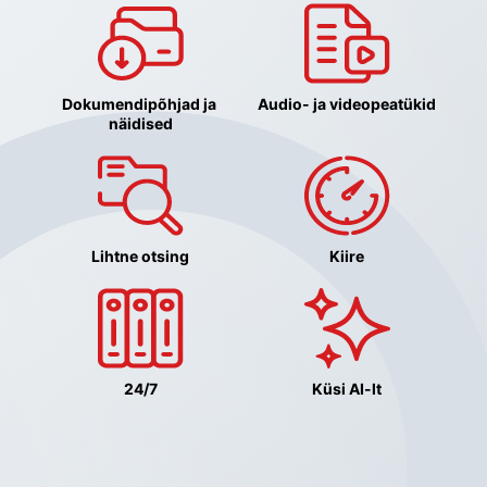
Dokumendipõhjad ja 
Audio- ja videopeatükid
näidised
Lihtne otsing
Kiire
24/7
Küsi AI-lt