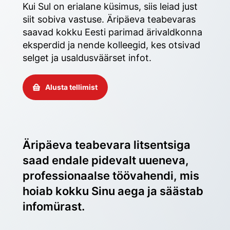
Kui Sul on erialane küsimus, siis leiad just 
siit sobiva vastuse. Äripäeva teabevaras 
saavad kokku Eesti parimad ärivaldkonna 
eksperdid ja nende kolleegid, kes otsivad 
selget ja usaldusväärset infot. 
Alusta tellimist
Äripäeva teabevara litsentsiga 
saad endale pidevalt uueneva, 
professionaalse töövahendi, mis 
hoiab kokku Sinu aega ja säästab 
infomürast.