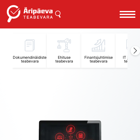
Äripäeva Teabevara ja Nõuandekeskus
Dokumendinäidiste
Ehituse
Finantsjuhtimise
IT juhtimi
teabevara
teabevara
teabevara
teabevar