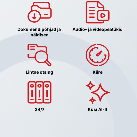
Dokumendipõhjad ja 
Audio- ja videopeatükid
näidised
Lihtne otsing
Kiire
24/7
Küsi AI-lt