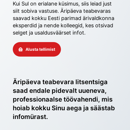
Kui Sul on erialane küsimus, siis leiad just 
siit sobiva vastuse. Äripäeva teabevaras 
saavad kokku Eesti parimad ärivaldkonna 
eksperdid ja nende kolleegid, kes otsivad 
selget ja usaldusväärset infot. 
Alusta tellimist
Äripäeva teabevara litsentsiga 
saad endale pidevalt uueneva, 
professionaalse töövahendi, mis 
hoiab kokku Sinu aega ja säästab 
infomürast.