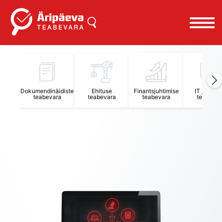
Äripäeva Teabevara ja Nõuandekeskus
Dokumendinäidiste
Ehituse
Finantsjuhtimise
IT juhtimi
teabevara
teabevara
teabevara
teabevar