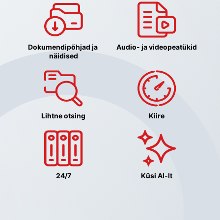
Dokumendipõhjad ja 
Audio- ja videopeatükid
näidised
Lihtne otsing
Kiire
24/7
Küsi AI-lt