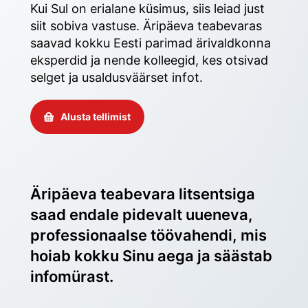
Kui Sul on erialane küsimus, siis leiad just 
siit sobiva vastuse. Äripäeva teabevaras 
saavad kokku Eesti parimad ärivaldkonna 
eksperdid ja nende kolleegid, kes otsivad 
selget ja usaldusväärset infot. 
Alusta tellimist
Äripäeva teabevara litsentsiga 
saad endale pidevalt uueneva, 
professionaalse töövahendi, mis 
hoiab kokku Sinu aega ja säästab 
infomürast.