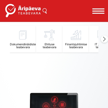
Äripäeva Teabevara ja Nõuandekeskus
Dokumendinäidiste
Ehituse
Finantsjuhtimise
IT juhtimi
teabevara
teabevara
teabevara
teabevar