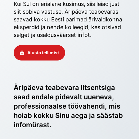
Kui Sul on erialane küsimus, siis leiad just 
siit sobiva vastuse. Äripäeva teabevaras 
saavad kokku Eesti parimad ärivaldkonna 
eksperdid ja nende kolleegid, kes otsivad 
selget ja usaldusväärset infot. 
Alusta tellimist
Äripäeva teabevara litsentsiga 
saad endale pidevalt uueneva, 
professionaalse töövahendi, mis 
hoiab kokku Sinu aega ja säästab 
infomürast.