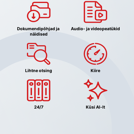
Dokumendipõhjad ja 
Audio- ja videopeatükid
näidised
Lihtne otsing
Kiire
24/7
Küsi AI-lt