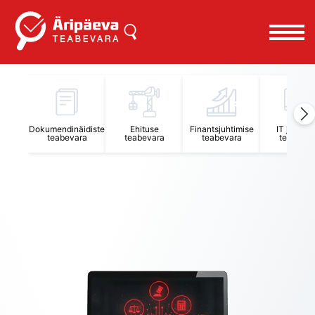
Äripäeva Teabevara ja Nõuandekeskus
Dokumendinäidiste
Ehituse
Finantsjuhtimise
IT juhtimi
teabevara
teabevara
teabevara
teabevar