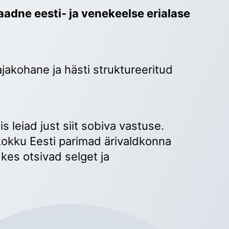
adne eesti- ja venekeelse erialase 
ajakohane ja hästi struktureeritud 
 
s leiad just siit sobiva vastuse. 
okku Eesti parimad ärivaldkonna 
kes otsivad selget ja 