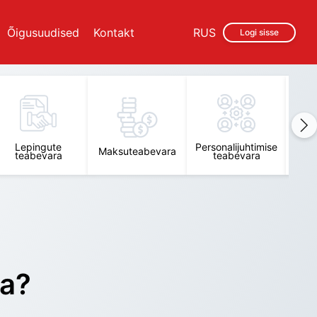
Õigusuudised
Kontakt
RUS
Logi sisse
Lepingute
Personalijuhtimise
Raam
Maksuteabevara
teabevara
teabevara
t
ra?