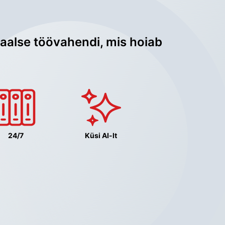
aalse töövahendi, mis hoiab 
24/7
Küsi AI-lt