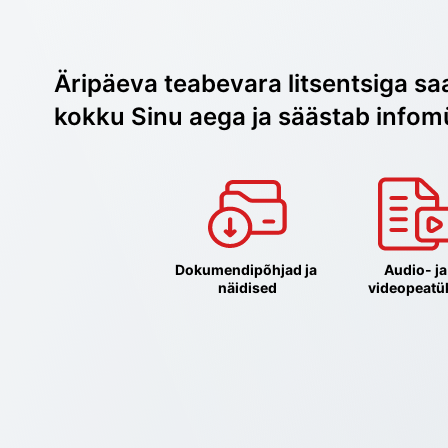
Äripäeva teabevara litsentsiga sa
kokku Sinu aega ja säästab infom
Dokumendipõhjad ja 
Audio- ja 
näidised
videopeatü