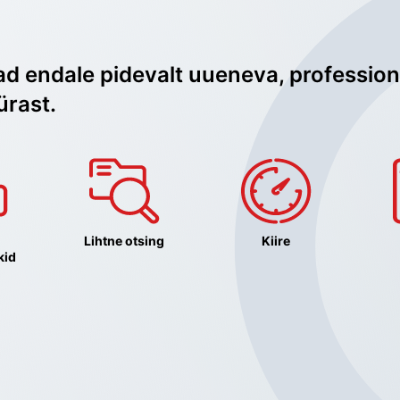
ad endale pidevalt uueneva, profession
ürast.
Lihtne otsing
Kiire
kid