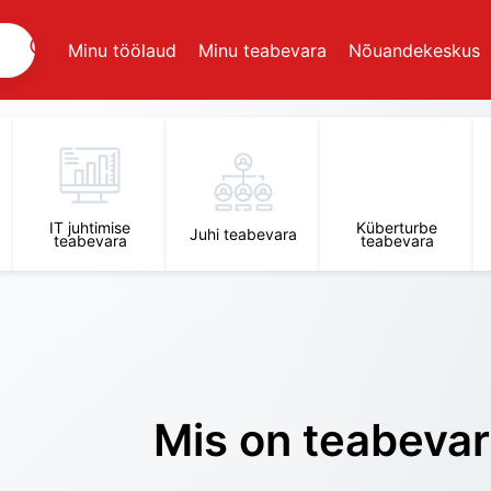
Minu töölaud
Minu teabevara
Nõuandekeskus
IT juhtimise
Küberturbe
Juhi teabevara
teabevara
teabevara
Mis on teabeva