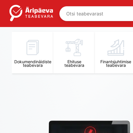
Äripäeva Teabevara ja Nõuandekeskus
Dokumendinäidiste
Ehituse
Finantsjuhtimise
teabevara
teabevara
teabevara