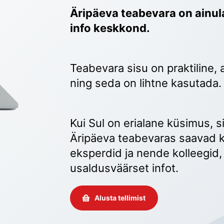
Äripäeva teabevara on ainula
info keskkond.
Teabevara sisu on praktiline, 
ning seda on lihtne kasutada.
Kui Sul on erialane küsimus, sii
Äripäeva teabevaras saavad k
eksperdid ja nende kolleegid, 
usaldusväärset infot. 
Alusta tellimist