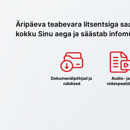
Äripäeva teabevara litsentsiga sa
kokku Sinu aega ja säästab infom
Dokumendipõhjad ja 
Audio- ja 
näidised
videopeatü