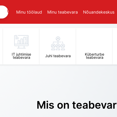
Minu töölaud
Minu teabevara
Nõuandekeskus
IT juhtimise
Küberturbe
Juhi teabevara
teabevara
teabevara
Mis on teabeva