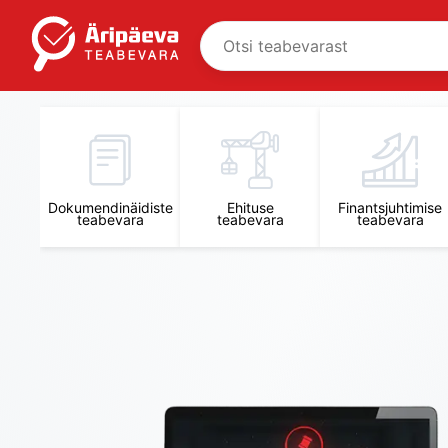
Äripäeva Teabevara ja Nõuandekeskus
Dokumendinäidiste
Ehituse
Finantsjuhtimise
teabevara
teabevara
teabevara