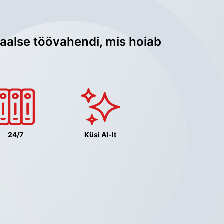
aalse töövahendi, mis hoiab 
24/7
Küsi AI-lt