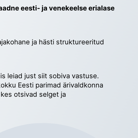
adne eesti- ja venekeelse erialase 
ajakohane ja hästi struktureeritud 
 
s leiad just siit sobiva vastuse. 
okku Eesti parimad ärivaldkonna 
kes otsivad selget ja 