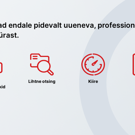
ad endale pidevalt uueneva, profession
ürast.
Lihtne otsing
Kiire
kid