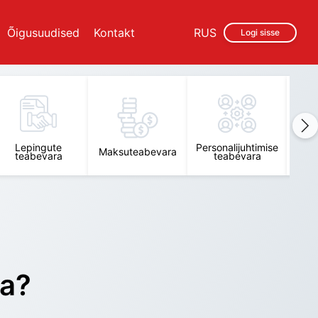
Õigusuudised
Kontakt
RUS
Logi sisse
Lepingute
Personalijuhtimise
Raam
Maksuteabevara
teabevara
teabevara
t
ra?