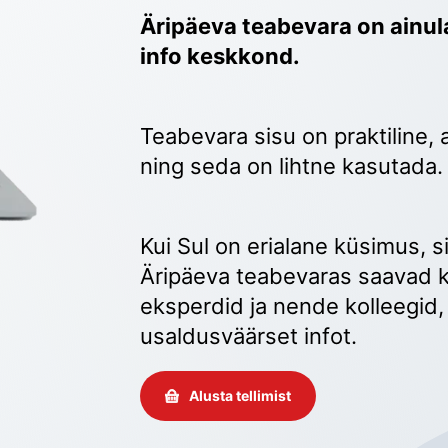
Äripäeva teabevara on ainula
info keskkond.
Teabevara sisu on praktiline, 
ning seda on lihtne kasutada.
Kui Sul on erialane küsimus, sii
Äripäeva teabevaras saavad k
eksperdid ja nende kolleegid, 
usaldusväärset infot. 
Alusta tellimist