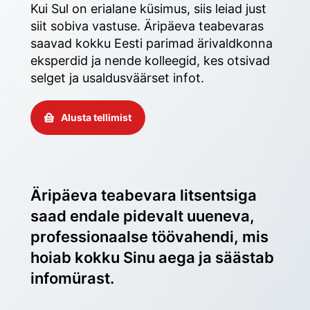
Kui Sul on erialane küsimus, siis leiad just 
siit sobiva vastuse. Äripäeva teabevaras 
saavad kokku Eesti parimad ärivaldkonna 
eksperdid ja nende kolleegid, kes otsivad 
selget ja usaldusväärset infot. 
Alusta tellimist
Äripäeva teabevara litsentsiga 
saad endale pidevalt uueneva, 
professionaalse töövahendi, mis 
hoiab kokku Sinu aega ja säästab 
infomürast.