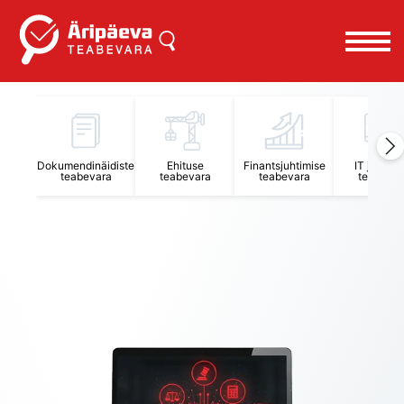
Äripäeva Teabevara ja Nõuandekeskus
Dokumendinäidiste
Ehituse
Finantsjuhtimise
IT juhtimi
teabevara
teabevara
teabevara
teabevar