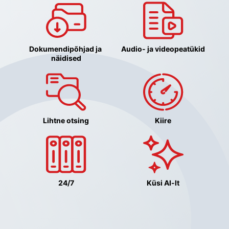
Dokumendipõhjad ja 
Audio- ja videopeatükid
näidised
Lihtne otsing
Kiire
24/7
Küsi AI-lt