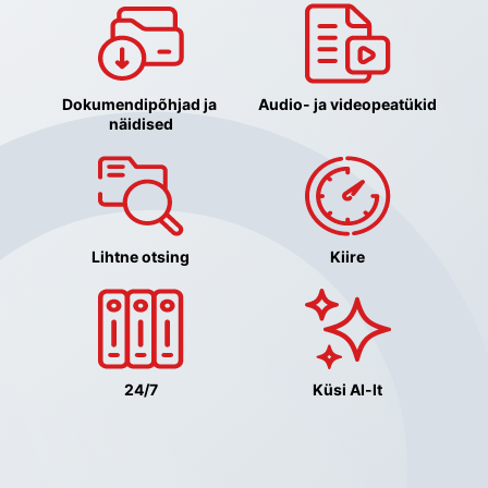
Dokumendipõhjad ja 
Audio- ja videopeatükid
näidised
Lihtne otsing
Kiire
24/7
Küsi AI-lt