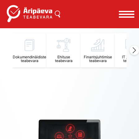
Äripäeva Teabevara ja Nõuandekeskus
Dokumendinäidiste
Ehituse
Finantsjuhtimise
IT juhtimi
teabevara
teabevara
teabevara
teabevar