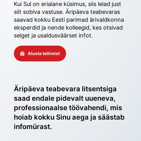
Kui Sul on erialane küsimus, siis leiad just 
siit sobiva vastuse. Äripäeva teabevaras 
saavad kokku Eesti parimad ärivaldkonna 
eksperdid ja nende kolleegid, kes otsivad 
selget ja usaldusväärset infot. 
Alusta tellimist
Äripäeva teabevara litsentsiga 
saad endale pidevalt uueneva, 
professionaalse töövahendi, mis 
hoiab kokku Sinu aega ja säästab 
infomürast.