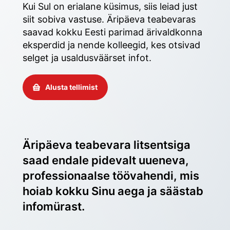
Kui Sul on erialane küsimus, siis leiad just 
siit sobiva vastuse. Äripäeva teabevaras 
saavad kokku Eesti parimad ärivaldkonna 
eksperdid ja nende kolleegid, kes otsivad 
selget ja usaldusväärset infot. 
Alusta tellimist
Äripäeva teabevara litsentsiga 
saad endale pidevalt uueneva, 
professionaalse töövahendi, mis 
hoiab kokku Sinu aega ja säästab 
infomürast.