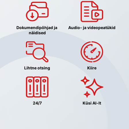
Dokumendipõhjad ja 
Audio- ja videopeatükid
näidised
Lihtne otsing
Kiire
24/7
Küsi AI-lt