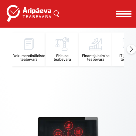
Äripäeva Teabevara ja Nõuandekeskus
Dokumendinäidiste
Ehituse
Finantsjuhtimise
IT juhtimi
teabevara
teabevara
teabevara
teabevar